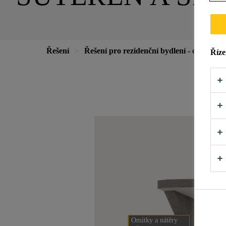
Řešení
Řešení pro rezidenční bydlení - od základ
Říze
Omítky a nátěry