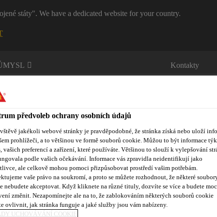
ojené státy". We have a dedicated website for your country.
T
RŮMYSL
Kontakty
rum předvoleb ochrany osobních údajů
ávštěvě jakékoli webové stránky je pravděpodobné, že stránka získá nebo uloží inf
šem prohlížeči, a to většinou ve formě souborů cookie. Můžou to být informace týk
s, vašich preferencí a zařízení, které používáte. Většinou to slouží k vylepšování str
ůmyslová lepidla a tmely
Vzdělávací centrum
Reference
O
ungovala podle vašich očekávání. Informace vás zpravidla neidentifikují jako
tlivce, ale celkově mohou pomoci přizpůsobovat prostředí vašim potřebám.
ktujeme vaše právo na soukromí, a proto se můžete rozhodnout, že některé soubor
e nebudete akceptovat. Když kliknete na různé tituly, dozvíte se více a budete moc
vení změnit. Nezapomínejte ale na to, že zablokováním některých souborů cookie
LEP
e ovlivnit, jak stránka funguje a jaké služby jsou vám nabízeny.
ADY UCHOVÁVÁNÍ COOKIE