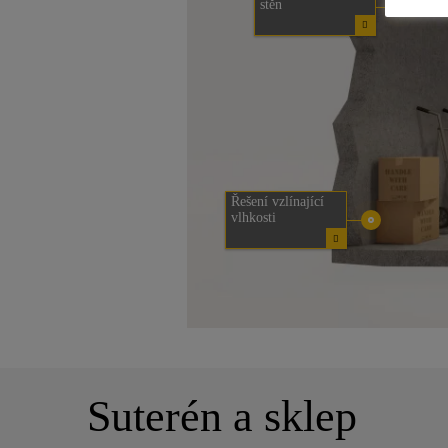
stěn
Řešení vzlínající
vlhkosti
Suterén a sklep