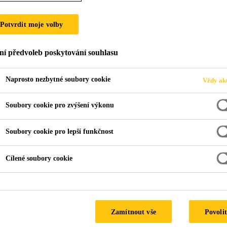
Potvrdit moje volby
ů až po střechu
Suterén a sklep
ní předvoleb poskytování souhlasu
Naprosto nezbytné soubory cookie
Vždy akt
Z
Soubory cookie pro zvýšení výkonu
Soubory cookie pro lepší funkčnost
Cílené soubory cookie
Zamítnout vše
Povolit
Utěsnění spár a
trhlin