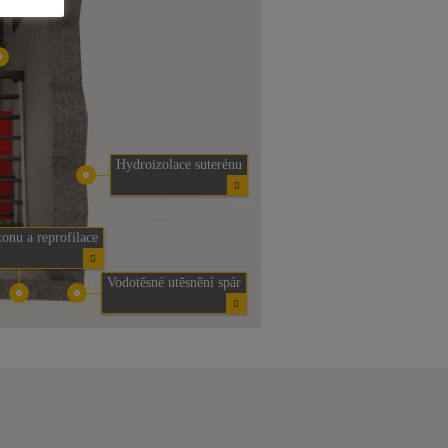
Hydroizolace suterénu
onu a reprofilace
Vodotěsné utěsnění spár