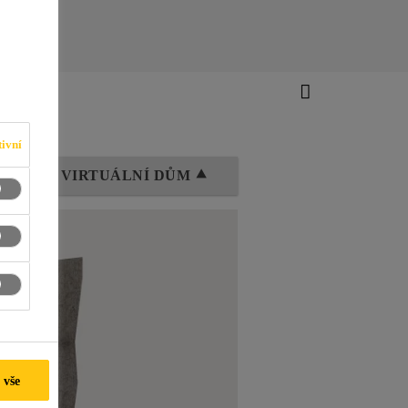
ivní
PĚT NA VIRTUÁLNÍ DŮM ⯅
 vše