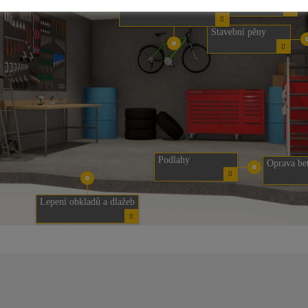
Kotvení těžkých předmětů
Stavební pěny
Podlahy
Oprava bet
Lepení obkladů a dlažeb