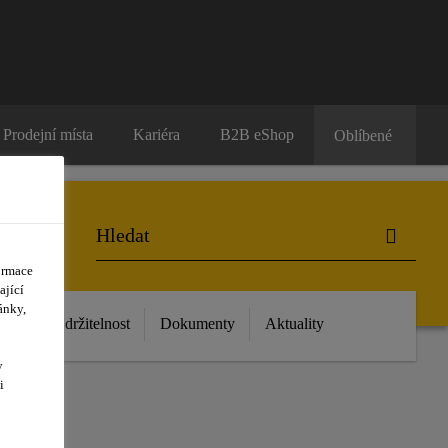
Prodejní místa
Kariéra
B2B eShop
Oblíbené
ormace
ající
ánky,
 nás
Udržitelnost
Dokumenty
Aktuality
y
i