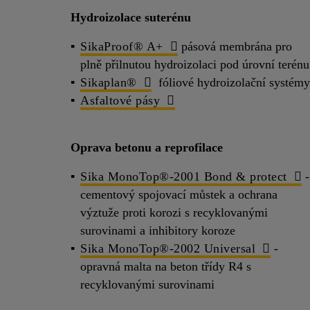
Hydroizolace suterénu
SikaProof® A+
pásová membrána pro
plně přilnutou hydroizolaci pod úrovní terén
Sikaplan®
fóliové hydroizolační systém
Asfaltové pásy
Oprava betonu a reprofilace
Sika MonoTop®-2001 Bond & protect
-
cementový spojovací můstek a ochrana
výztuže proti korozi s recyklovanými
surovinami a inhibitory koroze
Sika MonoTop®-2002 Universal
-
opravná malta na beton třídy R4 s
recyklovanými surovinami