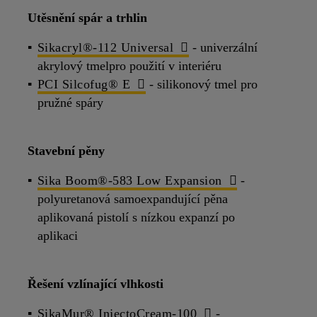
Utěsnění spár a trhlin
Sikacryl®-112 Universal
- univerzální
u
akrylový tmelpro použití v interiéru
y
PCI Silcofug® E
- silikonový tmel pro
pružné spáry
Stavební pěny
Sika Boom®-583 Low Expansion
-
polyuretanová samoexpandující pěna
aplikovaná pistolí s nízkou expanzí po
aplikaci
Řešení vzlínající vlhkosti
SikaMur® InjectoCream-100
-