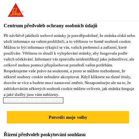
You are accessing "Sika CZ", it seems you are accessing it from
"Spojené státy". We have a dedicated website for your country.
Centrum předvoleb ochrany osobních údajů
TO SIKA
STAY ON SIKA
VYBERTE
USA
CZ
STÁT
Při návštěvě jakékoli webové stránky je pravděpodobné, že stránka získá nebo
uloží informace na vašem prohlížeči, a to většinou ve formě souborů cookie.
Můžou to být informace týkající se vás, vašich preferencí a zařízení, které
používáte. Většinou to slouží k vylepšování stránky, aby fungovala podle
Sika CZ
vašich očekávání. Informace vás zpravidla neidentifikují jako jednotlivce, ale
celkově mohou pomoci přizpůsobovat prostředí vašim potřebám.
Respektujeme vaše právo na soukromí, a proto se můžete rozhodnout, že
některé soubory cookie nebudete akceptovat. Když kliknete na různé tituly,
dozvíte se více a budete moci nastavení změnit. Nezapomínejte ale na to, že
zablokováním některých souborů cookie můžete ovlivnit, jak stránka funguje
JSME TRVALE
a jaké služby jsou vám nabízeny.
ZÁSADY UCHOVÁVÁNÍ COOKIE
UDRŽITELNÍ
Potvrdit moje volby
Řízení předvoleb poskytování souhlasu