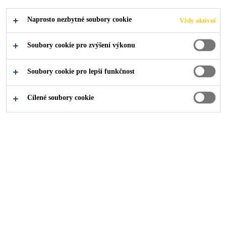
Naprosto nezbytné soubory cookie
Vždy aktivní
O nás
Udržitelnost
Soubory cookie pro zvýšení výkonu
Soubory cookie pro lepší funkčnost
Každý den s vášní posouváme
Cílené soubory cookie
hranice udržitelnosti a výkonnosti.
Stavíme na transparentnosti,
inovacích a výsledcích – a díky
tomu přinášíme udržitelná řešení
v celém dodavatelském řetězci.
Tvoříme dlouhodobou hodnotu pro
naše partnery, zákazníky i