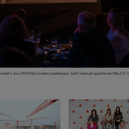
oradě v roce 2020 byli oceněni zaměstnanci, kteří věnovali společnosti Sika CZ 