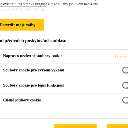
e ovlivnit, jak stránka funguje a jaké služby jsou vám nabízeny.
ADY UCHOVÁVÁNÍ COOKIE
A CZ
Potvrdit moje volby
ní předvoleb poskytování souhlasu
Naprosto nezbytné soubory cookie
Vždy akt
Soubory cookie pro zvýšení výkonu
Soubory cookie pro lepší funkčnost
Cílené soubory cookie
roku 1991
koslovenska začala společnost Sika vyvíjet na z