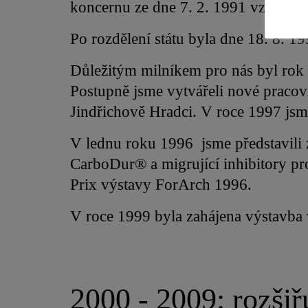
koncernu ze dne 7. 2. 1991 vznikla v
Po rozdělení státu byla dne 18. 8. 19
Důležitým milníkem pro nás byl rok 
Postupně jsme vytvářeli nové pracov
Jindřichově Hradci. V roce 1997 jsm
V lednu roku 1996 jsme představili 
CarboDur® a migrující inhibitory pr
Prix výstavy ForArch 1996.
V roce 1999 byla zahájena výstavba 
2000 - 2009: rozši