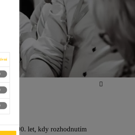
ivní
ačátku 90. let, kdy rozhodnutím