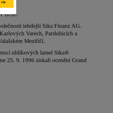
 vše
 v Brně.
olečností tehdejší Sika Finanz AG.
 Karlových Varech, Pardubicích a
Valašském Meziříčí.
omocí uhlíkových lamel Sika®
me 25. 9. 1996 získali ocenění Grand