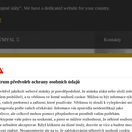
ojené státy". We have a dedicated website for your country.
T
RŮMYSL
Kontakty
rum předvoleb ochrany osobních údajů
ávštěvě jakékoli webové stránky je pravděpodobné, že stránka získá nebo uloží inf
ůmyslová lepidla a tmely
Vzdělávací centrum
Reference
O
šem prohlížeči, a to většinou ve formě souborů cookie. Můžou to být informace týk
s, vašich preferencí a zařízení, které používáte. Většinou to slouží k vylepšování str
ungovala podle vašich očekávání. Informace vás zpravidla neidentifikují jako
tlivce, ale celkově mohou pomoci přizpůsobovat prostředí vašim potřebám.
ktujeme vaše právo na soukromí, a proto se můžete rozhodnout, že některé soubor
e nebudete akceptovat. Když kliknete na různé tituly, dozvíte se více a budete moc
vení změnit. Nezapomínejte ale na to, že zablokováním některých souborů cookie