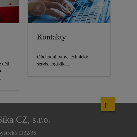
Kontakty
Obchodní týmy, technický
 děti
servis, logistika...
o
Sika CZ, s.r.o.
ystrcká 1132/36