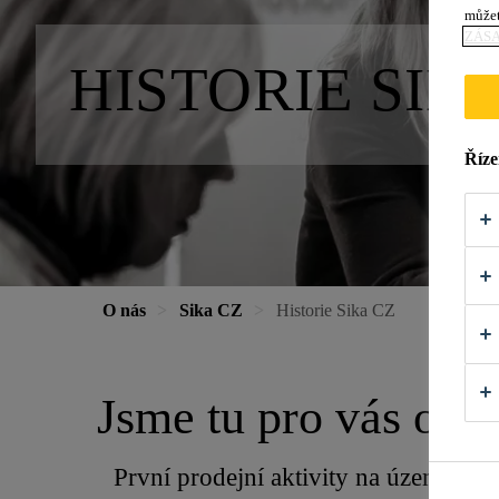
můžet
ZÁS
HISTORIE SIK
Říze
O nás
Sika CZ
Historie Sika CZ
Jsme tu pro vás od 
První prodejní aktivity na území Čes