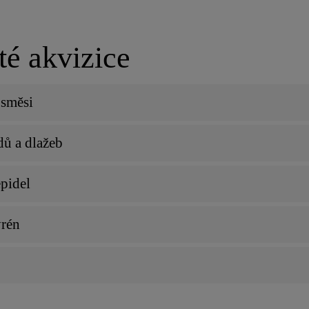
té akvizice
směsi
ů a dlažeb
pidel
yrén