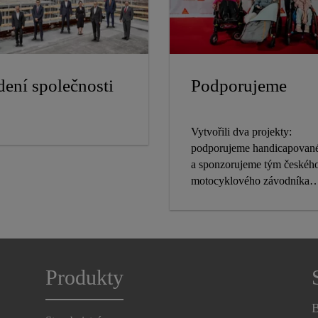
dení společnosti
Podporujeme
Vytvořili dva projekty:
podporujeme handicapované
a sponzorujeme tým českéh
motocyklového závodníka
Ondřeje Klymčiwa.
Produkty
B