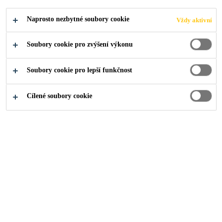
Naprosto nezbytné soubory cookie
Vždy aktivní
Soubory cookie pro zvýšení výkonu
Industry
Technologie a obchodní značky
Soubory cookie pro lepší funkčnost
Cílené soubory cookie
Sika je společnost působící v oboru
speciálních chemikálií a základem
jejího úspěchu je důvěra. Již více
než sto let se společnost Sika
zaměřuje na kvalitu svých značek a
technologií a zároveň inspiruje
průmysl svými inovacemi. Jsme