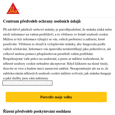
You are accessing "Sika CZ", it seems you are accessing it from
"Spojené státy". We have a dedicated website for your country.
Centrum předvoleb ochrany osobních údajů
TO SIKA
STAY ON SIKA
VYBERTE
USA
CZ
STÁT
Při návštěvě jakékoli webové stránky je pravděpodobné, že stránka získá nebo
uloží informace na vašem prohlížeči, a to většinou ve formě souborů cookie.
Můžou to být informace týkající se vás, vašich preferencí a zařízení, které
používáte. Většinou to slouží k vylepšování stránky, aby fungovala podle
Sika CZ
vašich očekávání. Informace vás zpravidla neidentifikují jako jednotlivce, ale
celkově mohou pomoci přizpůsobovat prostředí vašim potřebám.
Respektujeme vaše právo na soukromí, a proto se můžete rozhodnout, že
některé soubory cookie nebudete akceptovat. Když kliknete na různé tituly,
dozvíte se více a budete moci nastavení změnit. Nezapomínejte ale na to, že
zablokováním některých souborů cookie můžete ovlivnit, jak stránka funguje
TECHNOLOGIE
a jaké služby jsou vám nabízeny.
ZÁSADY UCHOVÁVÁNÍ COOKIE
A OBCHODNÍ
Potvrdit moje volby
ZNAČKY
Řízení předvoleb poskytování souhlasu