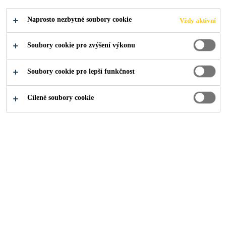
Produkty pro stavebnictví
Střechy
Fólie
Naprosto nezbytné soubory cookie
Vždy aktivní
Soubory cookie pro zvýšení výkonu
Soubory cookie pro lepší funkčnost
Střešní hydroizolační fólie z měkčeného PVC
Cílené soubory cookie
Střešní hydroizolační fólie na bázi flexibilních
polyolefinů