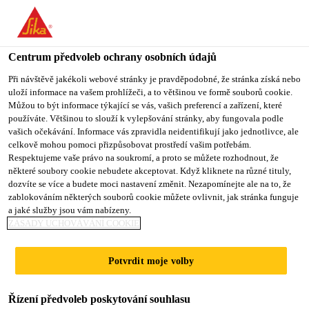
You are accessing "Sika CZ", it seems you are accessing it from
"Spojené státy". We have a dedicated website for your country.
Centrum předvoleb ochrany osobních údajů
TO SIKA
STAY ON SIKA
VYBERTE
USA
CZ
STÁT
Při návštěvě jakékoli webové stránky je pravděpodobné, že stránka získá nebo
uloží informace na vašem prohlížeči, a to většinou ve formě souborů cookie.
Můžou to být informace týkající se vás, vašich preferencí a zařízení, které
používáte. Většinou to slouží k vylepšování stránky, aby fungovala podle
Sika CZ
vašich očekávání. Informace vás zpravidla neidentifikují jako jednotlivce, ale
celkově mohou pomoci přizpůsobovat prostředí vašim potřebám.
Respektujeme vaše právo na soukromí, a proto se můžete rozhodnout, že
některé soubory cookie nebudete akceptovat. Když kliknete na různé tituly,
dozvíte se více a budete moci nastavení změnit. Nezapomínejte ale na to, že
zablokováním některých souborů cookie můžete ovlivnit, jak stránka funguje
FÓLIE
a jaké služby jsou vám nabízeny.
ZÁSADY UCHOVÁVÁNÍ COOKIE
Potvrdit moje volby
Řízení předvoleb poskytování souhlasu