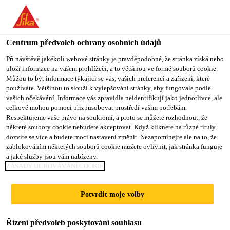
You are accessing "Sika CZ", it seems you are accessing it from
"Spojené státy". We have a dedicated website for your country.
Centrum předvoleb ochrany osobních údajů
TO SIKA
STAY ON SIKA
VYBERTE
USA
CZ
STÁT
Při návštěvě jakékoli webové stránky je pravděpodobné, že stránka získá nebo
uloží informace na vašem prohlížeči, a to většinou ve formě souborů cookie.
Můžou to být informace týkající se vás, vašich preferencí a zařízení, které
používáte. Většinou to slouží k vylepšování stránky, aby fungovala podle
Sika CZ
vašich očekávání. Informace vás zpravidla neidentifikují jako jednotlivce, ale
celkově mohou pomoci přizpůsobovat prostředí vašim potřebám.
Respektujeme vaše právo na soukromí, a proto se můžete rozhodnout, že
některé soubory cookie nebudete akceptovat. Když kliknete na různé tituly,
dozvíte se více a budete moci nastavení změnit. Nezapomínejte ale na to, že
zablokováním některých souborů cookie můžete ovlivnit, jak stránka funguje
CHEMICKÉ
a jaké služby jsou vám nabízeny.
ZÁSADY UCHOVÁVÁNÍ COOKIE
KOTVY A
Potvrdit moje volby
LEPIDLA
Řízení předvoleb poskytování souhlasu