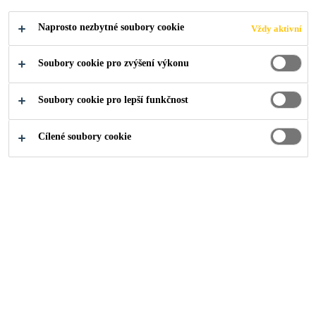
Naprosto nezbytné soubory cookie
Vždy aktivní
Soubory cookie pro zvýšení výkonu
Produkty pro stavebnictví
...
Chemické kotvy a lepidl
Soubory cookie pro lepší funkčnost
Cílené soubory cookie
Chemické kotvy jsou ideální pro aplikace s vysokým
zatížením, protože výsledné zatížení je téměř vždy vyšší
než samotný podkladový materiál. Jelikož je systém
založen na chemických a mechanických komponentech,
nedochází k žádnému namáhání předpětím, jako je tomu u
expanzivních mechanických kotev. Chemické kotvy jsou
proto ideálním řešením pro upevnění blízko okrajů a pro
skupinové kotvení.