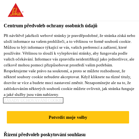
You are accessing "Sika CZ", it seems you are accessing it from
"Spojené státy". We have a dedicated website for your country.
Centrum předvoleb ochrany osobních údajů
TO SIKA
STAY ON SIKA
VYBERTE
USA
CZ
STÁT
Při návštěvě jakékoli webové stránky je pravděpodobné, že stránka získá nebo
uloží informace na vašem prohlížeči, a to většinou ve formě souborů cookie.
Můžou to být informace týkající se vás, vašich preferencí a zařízení, které
používáte. Většinou to slouží k vylepšování stránky, aby fungovala podle
Sika CZ
vašich očekávání. Informace vás zpravidla neidentifikují jako jednotlivce, ale
celkově mohou pomoci přizpůsobovat prostředí vašim potřebám.
Respektujeme vaše právo na soukromí, a proto se můžete rozhodnout, že
některé soubory cookie nebudete akceptovat. Když kliknete na různé tituly,
dozvíte se více a budete moci nastavení změnit. Nezapomínejte ale na to, že
zablokováním některých souborů cookie můžete ovlivnit, jak stránka funguje
DODACÍ A
a jaké služby jsou vám nabízeny.
ZÁSADY UCHOVÁVÁNÍ COOKIE
DOPRAVNÍ
Potvrdit moje volby
PODMÍNKY
Řízení předvoleb poskytování souhlasu