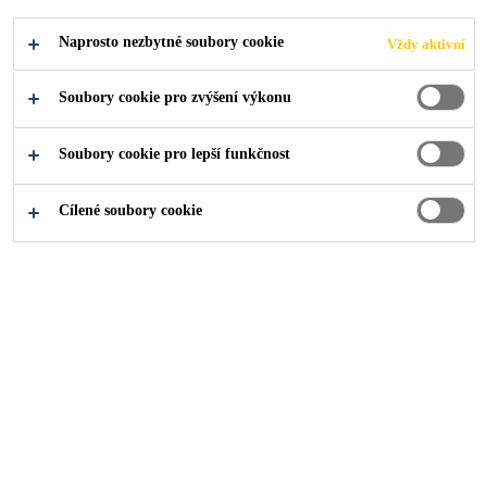
SPOLEČNOSTI
Naprosto nezbytné soubory cookie
Vždy aktivní
SIKA CZ, S.R.O.
Soubory cookie pro zvýšení výkonu
Soubory cookie pro lepší funkčnost
Cílené soubory cookie
Dokumenty
Dodací a dopravní podmínky
Dodací a dopravní
podmínky společnosti Sika
CZ, s.r.o.