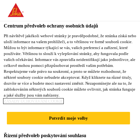
You are accessing "Sika CZ", it seems you are accessing it from
"Spojené státy". We have a dedicated website for your country.
Centrum předvoleb ochrany osobních údajů
TO SIKA
STAY ON SIKA
VYBERTE
USA
CZ
STÁT
Při návštěvě jakékoli webové stránky je pravděpodobné, že stránka získá nebo
uloží informace na vašem prohlížeči, a to většinou ve formě souborů cookie.
Můžou to být informace týkající se vás, vašich preferencí a zařízení, které
používáte. Většinou to slouží k vylepšování stránky, aby fungovala podle
Sika CZ
vašich očekávání. Informace vás zpravidla neidentifikují jako jednotlivce, ale
celkově mohou pomoci přizpůsobovat prostředí vašim potřebám.
Respektujeme vaše právo na soukromí, a proto se můžete rozhodnout, že
některé soubory cookie nebudete akceptovat. Když kliknete na různé tituly,
dozvíte se více a budete moci nastavení změnit. Nezapomínejte ale na to, že
PĚNOVÝ
zablokováním některých souborů cookie můžete ovlivnit, jak stránka funguje
a jaké služby jsou vám nabízeny.
POLYSTYREN EPS
ZÁSADY UCHOVÁVÁNÍ COOKIE
Potvrdit moje volby
Řízení předvoleb poskytování souhlasu