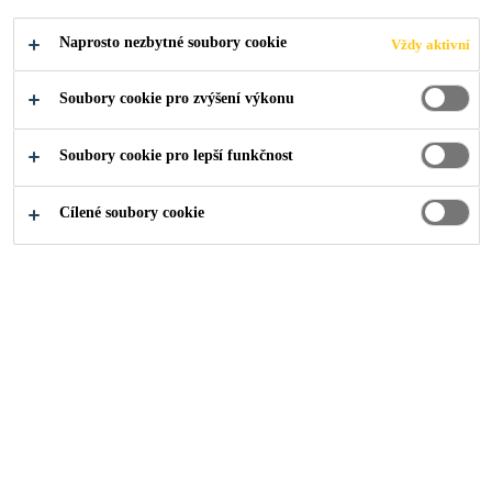
Inovativní monitorování integrity střechy
Naprosto nezbytné soubory cookie
Vždy aktivní
Soubory cookie pro zvýšení výkonu
Řešení
...
Systém monitorování střech
Soubory cookie pro lepší funkčnost
Cílené soubory cookie
Roofing
Možnost monitorovat střechu hraje zásadní
roli při zachování zdraví a dlouhé životnosti
budovy a zároveň potenciálně šetří náklady
spojené s poškozením a opravami. Zjistěte,
jak monitorovací systém SikaRoof® pomáhá