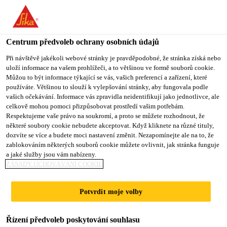
You are accessing "Sika CZ", it seems you are accessing it from
"Spojené státy". We have a dedicated website for your country.
Centrum předvoleb ochrany osobních údajů
TO SIKA
STAY ON SIKA
VYBERTE
USA
CZ
STÁT
Při návštěvě jakékoli webové stránky je pravděpodobné, že stránka získá nebo
uloží informace na vašem prohlížeči, a to většinou ve formě souborů cookie.
Můžou to být informace týkající se vás, vašich preferencí a zařízení, které
používáte. Většinou to slouží k vylepšování stránky, aby fungovala podle
Sika CZ
vašich očekávání. Informace vás zpravidla neidentifikují jako jednotlivce, ale
celkově mohou pomoci přizpůsobovat prostředí vašim potřebám.
Respektujeme vaše právo na soukromí, a proto se můžete rozhodnout, že
některé soubory cookie nebudete akceptovat. Když kliknete na různé tituly,
dozvíte se více a budete moci nastavení změnit. Nezapomínejte ale na to, že
zablokováním některých souborů cookie můžete ovlivnit, jak stránka funguje
SYSTÉM
a jaké služby jsou vám nabízeny.
ZÁSADY UCHOVÁVÁNÍ COOKIE
MONITOROVÁN
Potvrdit moje volby
Í STŘECH
Řízení předvoleb poskytování souhlasu