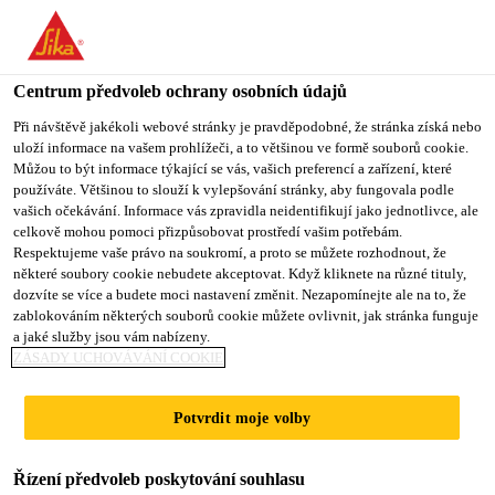
You are accessing "Sika CZ", it seems you are accessing it from
"Spojené státy". We have a dedicated website for your country.
Centrum předvoleb ochrany osobních údajů
TO SIKA
STAY ON SIKA
VYBERTE
USA
CZ
STÁT
Při návštěvě jakékoli webové stránky je pravděpodobné, že stránka získá nebo
uloží informace na vašem prohlížeči, a to většinou ve formě souborů cookie.
Můžou to být informace týkající se vás, vašich preferencí a zařízení, které
používáte. Většinou to slouží k vylepšování stránky, aby fungovala podle
Sika CZ
vašich očekávání. Informace vás zpravidla neidentifikují jako jednotlivce, ale
celkově mohou pomoci přizpůsobovat prostředí vašim potřebám.
Respektujeme vaše právo na soukromí, a proto se můžete rozhodnout, že
některé soubory cookie nebudete akceptovat. Když kliknete na různé tituly,
dozvíte se více a budete moci nastavení změnit. Nezapomínejte ale na to, že
zablokováním některých souborů cookie můžete ovlivnit, jak stránka funguje
OPRAVY
a jaké služby jsou vám nabízeny.
ZÁSADY UCHOVÁVÁNÍ COOKIE
BETONOVÝCH
Potvrdit moje volby
KONSTRUKCÍ
Řízení předvoleb poskytování souhlasu