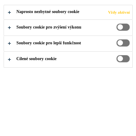
Naprosto nezbytné soubory cookie
Vždy aktivní
Soubory cookie pro zvýšení výkonu
Řešení
...
Opravy betonových konstrukcí
Soubory cookie pro lepší funkčnost
Cílené soubory cookie
Vzhledem k obrovskému množství betonových konstrukcí,
které nás denně obklopují, je snadné považovat beton za
samozřejmost, která nám umožňuje žít v naší rozvíjející se
městské krajině. Stejně jako my, i beton potřebuje údržbu.
Působí na něj zatížení a vlivy každodenního života.
Ke zhoršení stavu betonu může dojít v důsledku koroze,
poškození konstrukce, pronikání vody, seismické činnosti
nebo z mnoha dalších důvodů. Léta výzkumu a desítky let