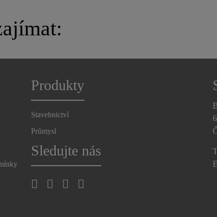
ajímat:
Produkty
B
Stavebnictví
6
Č
Průmysl
Sledujte nás
T
E
dmínky