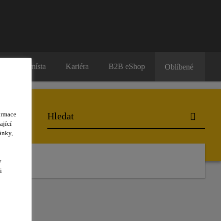
Prodejní místa
Kariéra
B2B eShop
Oblíbené
ormace
ající
ánky,
y
i