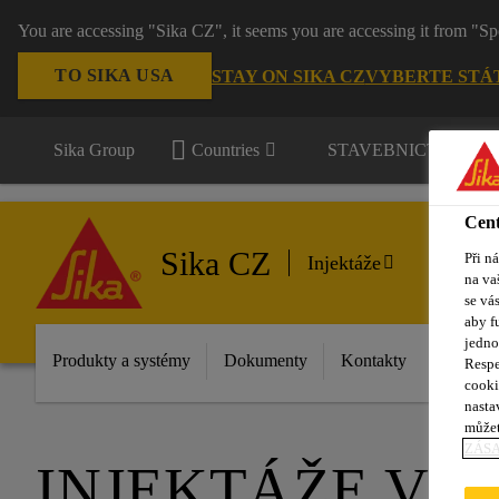
You are accessing "Sika CZ", it seems you are accessing it from "Sp
TO SIKA USA
STAY ON SIKA CZ
VYBERTE STÁ
Sika Group
Countries
STAVEBNICTVÍ / P
Cent
Sika CZ
Při n
Injektáže
na va
se vá
aby f
jedno
Produkty a systémy
Dokumenty
Kontakty
Respe
cooki
nasta
můžet
ZÁS
INJEKTÁŽE VL