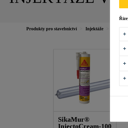
Říze
Produkty pro stavebnictví
Injektáže
Injektáž
SikaMur®
InjectoCream-100