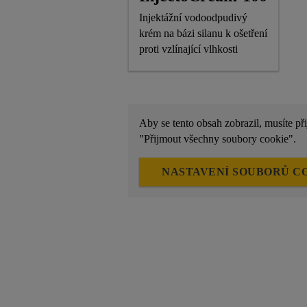
Injektážní vodoodpudivý
krém na bázi silanu k ošetření
proti vzlínající vlhkosti
Aby se tento obsah zobrazil, musíte př
"Přijmout všechny soubory cookie".
NASTAVENÍ SOUBORŮ C