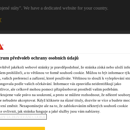
ojené státy". We have a dedicated website for your country.
T
RŮMYSL
STAVEBNICTVÍ
Kontakty
rum předvoleb ochrany osobních údajů
ávštěvě jakékoli webové stránky je pravděpodobné, že stránka získá nebo uloží inf
šem prohlížeči, a to většinou ve formě souborů cookie. Můžou to být informace týk
s, vašich preferencí a zařízení, které používáte. Většinou to slouží k vylepšování str
ungovala podle vašich očekávání. Informace vás zpravidla neidentifikují jako
tlivce, ale celkově mohou pomoci přizpůsobovat prostředí vašim potřebám.
ktujeme vaše právo na soukromí, a proto se můžete rozhodnout, že některé soubor
e nebudete akceptovat. Když kliknete na různé tituly, dozvíte se více a budete moc
vení změnit. Nezapomínejte ale na to, že zablokováním některých souborů cookie
e ovlivnit, jak stránka funguje a jaké služby jsou vám nabízeny.
ADY UCHOVÁVÁNÍ COOKIE
HKÉHO ZDIVA