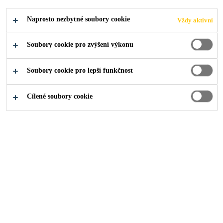
O nás
Média
Reference
Naprosto nezbytné soubory cookie
Vždy aktivní
Soubory cookie pro zvýšení výkonu
Soubory cookie pro lepší funkčnost
Nahlédněte do galerie referenčních
projektů z celého světa, kde hrály
Cílené soubory cookie
produkty společnosti Sika zásadní
roli. Poskytli jsme nespočet
specializovaných řešení a expertní
know-hnow pro rozmanité druhy
staveb: od letišť a tunelů po školy a
vodní elektrárny.