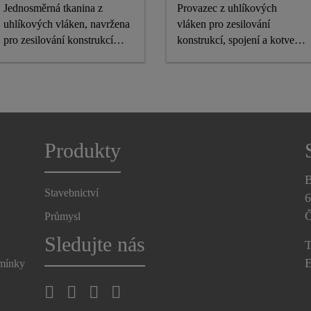
Jednosměrná tkanina z
Provazec z uhlíkových
uhlíkových vláken, navržena
vláken pro zesilování
pro zesilování konstrukcí
konstrukcí, spojení a kotvení
jako součást systému pro
systémů pro plošné zesilování
zesilování Sika®
SikaWrap®
Produkty
B
Stavebnictví
6
Č
Průmysl
Sledujte nás
T
E
dmínky