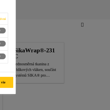
ivní
SikaWrap®-231
C
Jednosměrná tkanina z
uhlíkových vláken, součást
systémů SIKA® pro
strukturální zesilování
 vše
konstrukcí