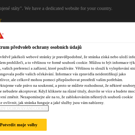
ojené státy". We have a dedicated website for your country.
T
RŮMYSL
STAVEBNICTVÍ
Kontakty
rum předvoleb ochrany osobních údajů
ávštěvě jakékoli webové stránky je pravděpodobné, že stránka získá nebo uloží inf
šem prohlížeči, a to většinou ve formě souborů cookie. Můžou to být informace týk
s, vašich preferencí a zařízení, které používáte. Většinou to slouží k vylepšování str
ungovala podle vašich očekávání. Informace vás zpravidla neidentifikují jako
tlivce, ale celkově mohou pomoci přizpůsobovat prostředí vašim potřebám.
ktujeme vaše právo na soukromí, a proto se můžete rozhodnout, že některé soubor
e nebudete akceptovat. Když kliknete na různé tituly, dozvíte se více a budete moc
vení změnit. Nezapomínejte ale na to, že zablokováním některých souborů cookie
kty
e ovlivnit, jak stránka funguje a jaké služby jsou vám nabízeny.
ADY UCHOVÁVÁNÍ COOKIE
Potvrdit moje volby
ELY A TKANINY