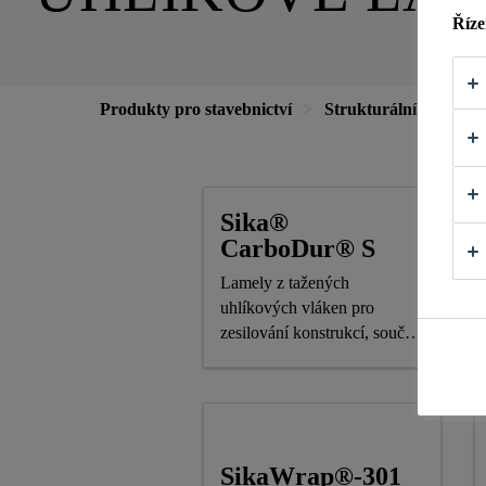
Říze
Produkty pro stavebnictví
Strukturální zesilován
Sika®
CarboDur® S
Lamely z tažených
uhlíkových vláken pro
zesilování konstrukcí, součást
systému Sika® CarboDur®
SikaWrap®-301