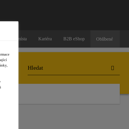
Prodejní místa
Kariéra
B2B eShop
Oblíbené
ormace
ající
ánky,
y
i