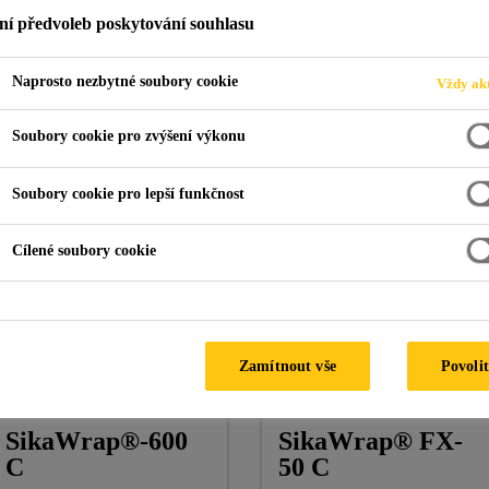
ní předvoleb poskytování souhlasu
Naprosto nezbytné soubory cookie
Vždy akt
í
Uhlíkové lamely a tkaniny
Soubory cookie pro zvýšení výkonu
Soubory cookie pro lepší funkčnost
Sika®
Sika® Colma
CarboDur® M
Cleaner
Cílené soubory cookie
Lamely z tažených
Čisticí prostředek na čištění
uhlíkových vláken pro
podkladů a nářadí, na
zesilování konstrukcí, součást
rozpouštědlové bázi
systému Sika® CarboDur®
Zamítnout vše
Povolit
SikaWrap®-600
SikaWrap® FX-
C
50 C