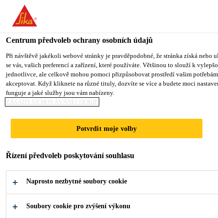
You are accessing "Sika CZ", it seems you are accessing it from "Sp
TO SIKA USA
STAY ON SIKA CZ
VYBERTE STÁ
Centrum předvoleb ochrany osobních údajů
Při návštěvě jakékoli webové stránky je pravděpodobné, že stránka získá nebo u
se vás, vašich preferencí a zařízení, které používáte. Většinou to slouží k vylep
Sika CZ
jednotlivce, ale celkově mohou pomoci přizpůsobovat prostředí vašim potřebám
akceptovat. Když kliknete na různé tituly, dozvíte se více a budete moci nastav
funguje a jaké služby jsou vám nabízeny.
ZÁSADY UCHOVÁVÁNÍ COOKIE
VÍTEJTE
VE
Potvrdit moje volby
SVĚTĚ SIKA
Řízení předvoleb poskytování souhlasu
Dodáváme materiály a řešení pro
Naprosto nezbytné soubory cookie
stavebnictví a průmysl.
Soubory cookie pro zvýšení výkonu