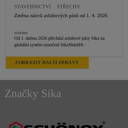
STAVEBNICTVÍ
STŘECHY
HYDROIZOLACE
Změna názvů asfaltových pásů od 1. 4. 2026
25/03/2026
Od 1. dubna 2026 přechází asfaltové pásy Sika na
globální systém označení SikaShield®.
ZOBRAZIT DALŠÍ ZPRÁVY
Značky Sika