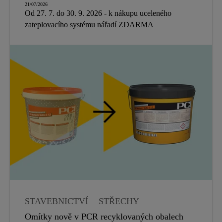
21/07/2026
Od 27. 7. do 30. 9. 2026 - k nákupu uceleného
zateplovacího systému nářadí ZDARMA
STAVEBNICTVÍ
STŘECHY
HYDROIZOLACE
Omítky nově v PCR recyklovaných obalech