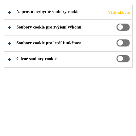
Produkty pro stavebnictví
...
Vodotěsné malty
Naprosto nezbytné soubory cookie
Vždy aktivní
Soubory cookie pro zvýšení výkonu
Soubory cookie pro lepší funkčnost
Cílené soubory cookie
Sika MonoTop®-160 Migrating
Cementová hydroizolační stěrka s krystalizací
SikaTop®-107 Seal CZ
Dvojsložková cementová hydroizolační stěrka