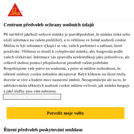
You are accessing "Sika CZ", it seems you are accessing it from
"Spojené státy". We have a dedicated website for your country.
Centrum předvoleb ochrany osobních údajů
TO SIKA
STAY ON SIKA
VYBERTE
USA
CZ
STÁT
Při návštěvě jakékoli webové stránky je pravděpodobné, že stránka získá nebo
uloží informace na vašem prohlížeči, a to většinou ve formě souborů cookie.
Můžou to být informace týkající se vás, vašich preferencí a zařízení, které
používáte. Většinou to slouží k vylepšování stránky, aby fungovala podle
Sika CZ
vašich očekávání. Informace vás zpravidla neidentifikují jako jednotlivce, ale
celkově mohou pomoci přizpůsobovat prostředí vašim potřebám.
Respektujeme vaše právo na soukromí, a proto se můžete rozhodnout, že
některé soubory cookie nebudete akceptovat. Když kliknete na různé tituly,
dozvíte se více a budete moci nastavení změnit. Nezapomínejte ale na to, že
VODOTĚSNÉ
zablokováním některých souborů cookie můžete ovlivnit, jak stránka funguje
a jaké služby jsou vám nabízeny.
MALTY
ZÁSADY UCHOVÁVÁNÍ COOKIE
Potvrdit moje volby
Řízení předvoleb poskytování souhlasu