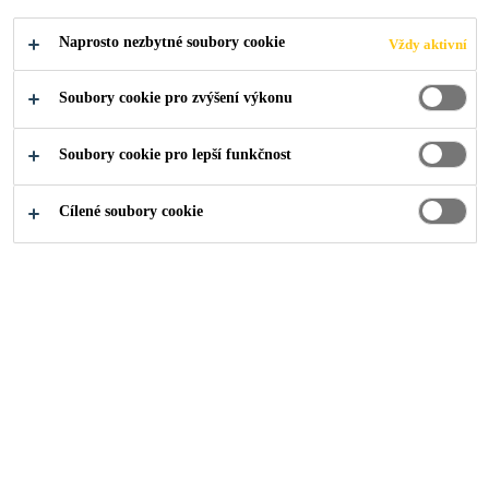
O nás
...
Sikadur®
Naprosto nezbytné soubory cookie
Vždy aktivní
Soubory cookie pro zvýšení výkonu
Soubory cookie pro lepší funkčnost
Ve společnosti Sika věříme, že výkon a
udržitelnost musí jít ruku v ruce. Nová
Cílené soubory cookie
generace epoxidových lepidel Sikadur®
shrnuje úsilí a nasazení lidí ze společnosti
Sika ve výzkumu a vývoji, aby dokázali, že
vyšší výkon a vyšší udržitelnost jsou možné.