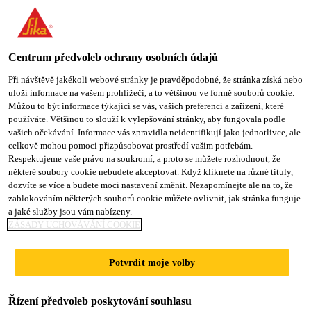
You are accessing "Sika CZ", it seems you are accessing it from
"Spojené státy". We have a dedicated website for your country.
Centrum předvoleb ochrany osobních údajů
TO SIKA
STAY ON SIKA
VYBERTE
USA
CZ
STÁT
Při návštěvě jakékoli webové stránky je pravděpodobné, že stránka získá nebo
uloží informace na vašem prohlížeči, a to většinou ve formě souborů cookie.
Můžou to být informace týkající se vás, vašich preferencí a zařízení, které
používáte. Většinou to slouží k vylepšování stránky, aby fungovala podle
Sika CZ
vašich očekávání. Informace vás zpravidla neidentifikují jako jednotlivce, ale
celkově mohou pomoci přizpůsobovat prostředí vašim potřebám.
Respektujeme vaše právo na soukromí, a proto se můžete rozhodnout, že
některé soubory cookie nebudete akceptovat. Když kliknete na různé tituly,
dozvíte se více a budete moci nastavení změnit. Nezapomínejte ale na to, že
SIKADUR®
zablokováním některých souborů cookie můžete ovlivnit, jak stránka funguje
a jaké služby jsou vám nabízeny.
ZÁSADY UCHOVÁVÁNÍ COOKIE
Potvrdit moje volby
Řízení předvoleb poskytování souhlasu