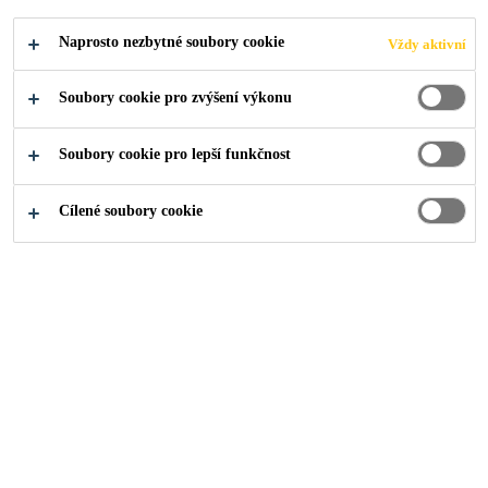
Naprosto nezbytné soubory cookie
Vždy aktivní
Soubory cookie pro zvýšení výkonu
O nás
...
Renovace podlahy v rehabilitačním ústavu
Soubory cookie pro lepší funkčnost
Cílené soubory cookie
2022
HOSTINNÉ
Sika ComfortFloor® Marble FX
splňuje nejvyšší standardy
komfortu, který ucítíte pod nohama,
je odolný vůči otěru a
mechanickému poškození.