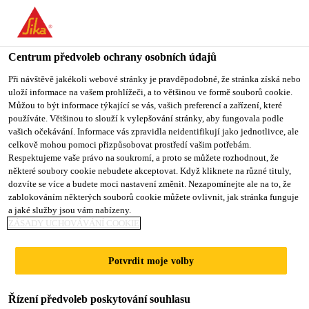
You are accessing "Sika CZ", it seems you are accessing it from
"Spojené státy". We have a dedicated website for your country.
Centrum předvoleb ochrany osobních údajů
TO SIKA
STAY ON SIKA
VYBERTE
USA
CZ
STÁT
Při návštěvě jakékoli webové stránky je pravděpodobné, že stránka získá nebo
uloží informace na vašem prohlížeči, a to většinou ve formě souborů cookie.
Můžou to být informace týkající se vás, vašich preferencí a zařízení, které
používáte. Většinou to slouží k vylepšování stránky, aby fungovala podle
Sika CZ
vašich očekávání. Informace vás zpravidla neidentifikují jako jednotlivce, ale
celkově mohou pomoci přizpůsobovat prostředí vašim potřebám.
Respektujeme vaše právo na soukromí, a proto se můžete rozhodnout, že
některé soubory cookie nebudete akceptovat. Když kliknete na různé tituly,
dozvíte se více a budete moci nastavení změnit. Nezapomínejte ale na to, že
RENOVACE
zablokováním některých souborů cookie můžete ovlivnit, jak stránka funguje
a jaké služby jsou vám nabízeny.
PODLAHY V
ZÁSADY UCHOVÁVÁNÍ COOKIE
REHABILITAČNÍM
Potvrdit moje volby
ÚSTAVU
Řízení předvoleb poskytování souhlasu