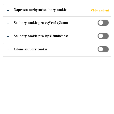
SAMOTNÉM
Naprosto nezbytné soubory cookie
Vždy aktivní
PODKLADU
Soubory cookie pro zvýšení výkonu
Soubory cookie pro lepší funkčnost
Cílené soubory cookie
O nás
...
Dokonalost podlahy začíná na samotném podk
03/04/2020
Podlahy
Příprava podkladu
Podlahy
Jak na to?
Může se zdát, že položit podlahu není až
taková věda. Bez kvalitně vyrovnaného