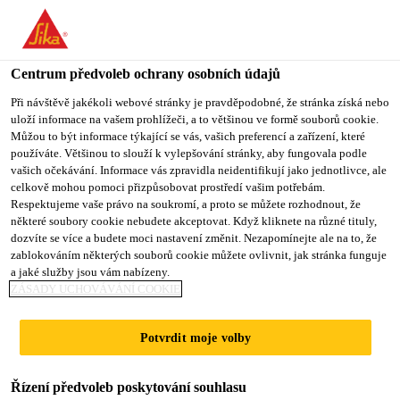
You are accessing "Sika CZ", it seems you are accessing it from
"Spojené státy". We have a dedicated website for your country.
Centrum předvoleb ochrany osobních údajů
TO SIKA
STAY ON SIKA
VYBERTE
USA
CZ
STÁT
Při návštěvě jakékoli webové stránky je pravděpodobné, že stránka získá nebo
uloží informace na vašem prohlížeči, a to většinou ve formě souborů cookie.
Můžou to být informace týkající se vás, vašich preferencí a zařízení, které
používáte. Většinou to slouží k vylepšování stránky, aby fungovala podle
Sika CZ
vašich očekávání. Informace vás zpravidla neidentifikují jako jednotlivce, ale
celkově mohou pomoci přizpůsobovat prostředí vašim potřebám.
Respektujeme vaše právo na soukromí, a proto se můžete rozhodnout, že
některé soubory cookie nebudete akceptovat. Když kliknete na různé tituly,
dozvíte se více a budete moci nastavení změnit. Nezapomínejte ale na to, že
zablokováním některých souborů cookie můžete ovlivnit, jak stránka funguje
DOKONALOST
a jaké služby jsou vám nabízeny.
ZÁSADY UCHOVÁVÁNÍ COOKIE
PODLAHY
Potvrdit moje volby
ZAČÍNÁ NA
Řízení předvoleb poskytování souhlasu