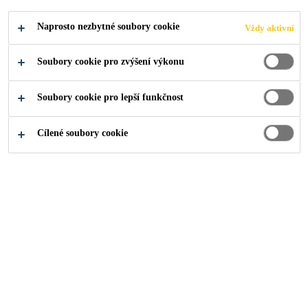
SPOLEHLIVÉ
Naprosto nezbytné soubory cookie
Vždy aktivní
ŘEŠENÍ PRO
Soubory cookie pro zvýšení výkonu
OPRAVY A
Soubory cookie pro lepší funkčnost
NAPOJENÍ
Cílené soubory cookie
STŘECH
O nás
...
SikaRoof® Multitape - Rychlé a spolehlivé řeše