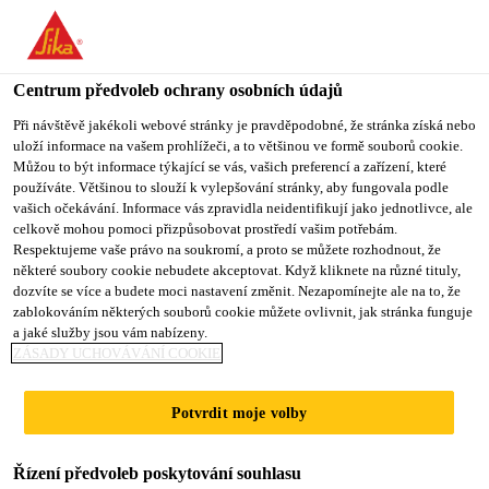
You are accessing "Sika CZ", it seems you are accessing it from
"Spojené státy". We have a dedicated website for your country.
Centrum předvoleb ochrany osobních údajů
TO SIKA
STAY ON SIKA
VYBERTE
USA
CZ
STÁT
Při návštěvě jakékoli webové stránky je pravděpodobné, že stránka získá nebo
uloží informace na vašem prohlížeči, a to většinou ve formě souborů cookie.
Můžou to být informace týkající se vás, vašich preferencí a zařízení, které
používáte. Většinou to slouží k vylepšování stránky, aby fungovala podle
Sika CZ
vašich očekávání. Informace vás zpravidla neidentifikují jako jednotlivce, ale
celkově mohou pomoci přizpůsobovat prostředí vašim potřebám.
Respektujeme vaše právo na soukromí, a proto se můžete rozhodnout, že
některé soubory cookie nebudete akceptovat. Když kliknete na různé tituly,
dozvíte se více a budete moci nastavení změnit. Nezapomínejte ale na to, že
zablokováním některých souborů cookie můžete ovlivnit, jak stránka funguje
SIKAROOF®
a jaké služby jsou vám nabízeny.
ZÁSADY UCHOVÁVÁNÍ COOKIE
MULTITAPE -
Potvrdit moje volby
RYCHLÉ A
Řízení předvoleb poskytování souhlasu