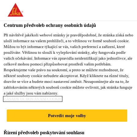
You are accessing "Sika CZ", it seems you are accessing it from
"Spojené státy". We have a dedicated website for your country.
Centrum předvoleb ochrany osobních údajů
TO SIKA
STAY ON SIKA
VYBERTE
USA
CZ
STÁT
Při návštěvě jakékoli webové stránky je pravděpodobné, že stránka získá nebo
uloží informace na vašem prohlížeči, a to většinou ve formě souborů cookie.
Můžou to být informace týkající se vás, vašich preferencí a zařízení, které
používáte. Většinou to slouží k vylepšování stránky, aby fungovala podle
Sika CZ
vašich očekávání. Informace vás zpravidla neidentifikují jako jednotlivce, ale
celkově mohou pomoci přizpůsobovat prostředí vašim potřebám.
Respektujeme vaše právo na soukromí, a proto se můžete rozhodnout, že
některé soubory cookie nebudete akceptovat. Když kliknete na různé tituly,
dozvíte se více a budete moci nastavení změnit. Nezapomínejte ale na to, že
zablokováním některých souborů cookie můžete ovlivnit, jak stránka funguje
POLYURETAN -
a jaké služby jsou vám nabízeny.
ZÁSADY UCHOVÁVÁNÍ COOKIE
LEPIDLO
Potvrdit moje volby
ČELNÍHO SKLA
Řízení předvoleb poskytování souhlasu