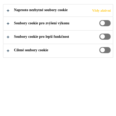
Výrobci automobilů a železničních vozidel
Naprosto nezbytné soubory cookie
Vždy aktivní
spoléhají při lepení skel vozidel na
polyuretan.
Soubory cookie pro zvýšení výkonu
Soubory cookie pro lepší funkčnost
O nás
Média
Rady a tipy
Cílené soubory cookie
Zasklívání oken
Dnes i v budoucnu budou