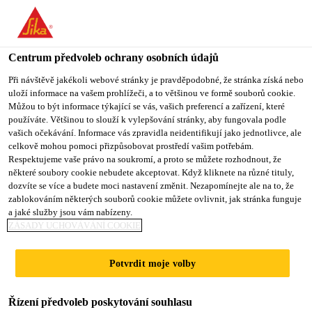
You are accessing "Sika CZ", it seems you are accessing it from
"Spojené státy". We have a dedicated website for your country.
Centrum předvoleb ochrany osobních údajů
TO SIKA
STAY ON SIKA
VYBERTE
USA
CZ
STÁT
Při návštěvě jakékoli webové stránky je pravděpodobné, že stránka získá nebo
uloží informace na vašem prohlížeči, a to většinou ve formě souborů cookie.
Můžou to být informace týkající se vás, vašich preferencí a zařízení, které
používáte. Většinou to slouží k vylepšování stránky, aby fungovala podle
Sika CZ
vašich očekávání. Informace vás zpravidla neidentifikují jako jednotlivce, ale
celkově mohou pomoci přizpůsobovat prostředí vašim potřebám.
Respektujeme vaše právo na soukromí, a proto se můžete rozhodnout, že
některé soubory cookie nebudete akceptovat. Když kliknete na různé tituly,
dozvíte se více a budete moci nastavení změnit. Nezapomínejte ale na to, že
zablokováním některých souborů cookie můžete ovlivnit, jak stránka funguje
REKONSTRUKC
a jaké služby jsou vám nabízeny.
ZÁSADY UCHOVÁVÁNÍ COOKIE
E MOSTU 7–
Potvrdit moje volby
031A
Řízení předvoleb poskytování souhlasu