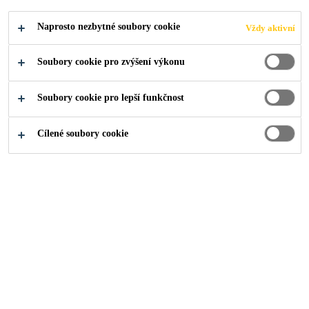
u obce Hořešovice
Naprosto nezbytné soubory cookie
Vždy aktivní
Soubory cookie pro zvýšení výkonu
Kontakty
...
Rekonstrukce mostu 7–031A u obce Hořeš
Soubory cookie pro lepší funkčnost
Cílené soubory cookie
2019
HOŘEŠOVICE
Popis projektu
Most 7–031a z roku 1992 u obce Hořešovice je součástí
silnice I/7 mezi Slaným a Louny. Tato komunikace spojuje
Prahu s Chomutovem a dále s hraničním přechodem Hora