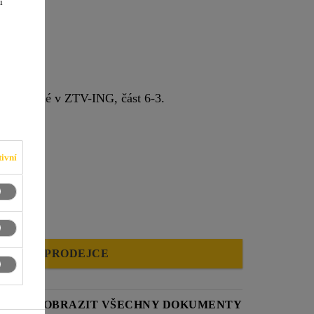
i
definované v ZTV-ING, část 6-3.
ivní
NAJDI PRODEJCE
LIST
ZOBRAZIT VŠECHNY DOKUMENTY