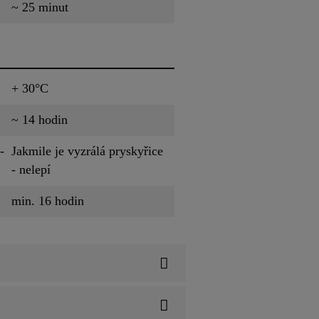
~ 25 minut
+ 30°C
~ 14 hodin
-
Jakmile je vyzrálá pryskyřice
- nelepí
min. 16 hodin