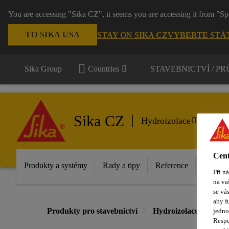
You are accessing "Sika CZ", it seems you are accessing it from "Sp
TO SIKA USA
STAY ON SIKA CZ
VYBERTE STÁ
Sika Group
Countries
STAVEBNICTVÍ / P
Sika CZ
Hydroizolace
Cent
Produkty a systémy
Rady a tipy
Reference
Dokume
Při n
na va
se vá
aby f
Produkty pro stavebnictví
Hydroizolace
Dop
jedno
Respe