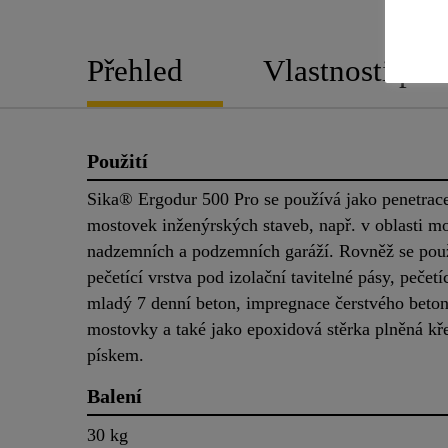
Přehled
Vlastnosti pro
Použití
Sika® Ergodur 500 Pro se používá jako penetrac
mostovek inženýrských staveb, např. v oblasti mo
nadzemních a podzemních garáží. Rovněž se pou
pečetící vrstva pod izolační tavitelné pásy, pečetí
mladý 7 denní beton, impregnace čerstvého beto
mostovky a také jako epoxidová stěrka plněná k
pískem.
Balení
30 kg