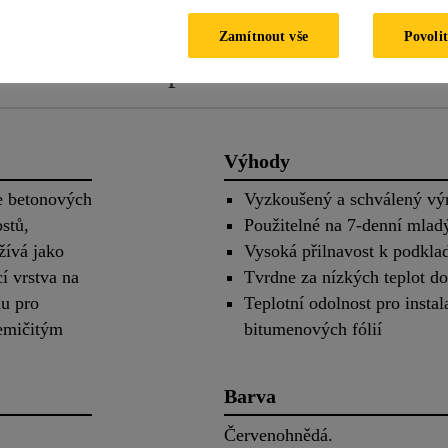
Zamítnout vše
Povolit
duktu
Aplikace
Technic
Výhody
e betonových
Vyzkoušený a schválený vý
stů,
Použitelné na 7-denní mlad
žívá jako
Vysoká přilnavost k podkla
cí vrstva na
Tvrdne za nízkých teplot d
nu pro
Teplotní odolnost pro instal
řemičitým
bitumenových fólií
Barva
Červenohnědá.