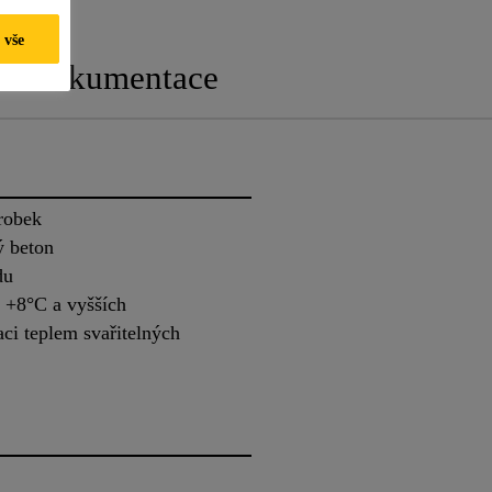
 vše
ká dokumentace
robek
ý beton
du
o +8°C a vyšších
aci teplem svařitelných