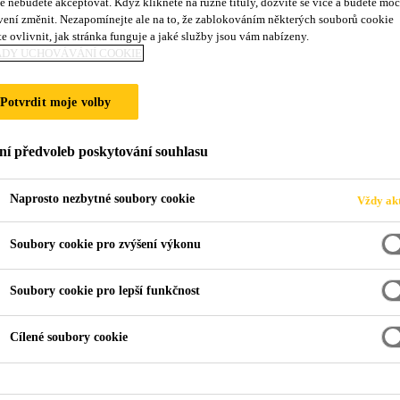
e nebudete akceptovat. Když kliknete na různé tituly, dozvíte se více a budete moc
-500 Pro
vení změnit. Nezapomínejte ale na to, že zablokováním některých souborů cookie
e ovlivnit, jak stránka funguje a jaké služby jsou vám nabízeny.
ADY UCHOVÁVÁNÍ COOKIE
mostovek dopravních a inženýrských staveb
Potvrdit moje volby
dová pryskyřice, neplněná, bez rozpouštědel, podle metody 
ní předvoleb poskytování souhlasu
Naprosto nezbytné soubory cookie
Vždy akt
Soubory cookie pro zvýšení výkonu
Soubory cookie pro lepší funkčnost
Cílené soubory cookie
PRODUKTOVÝ LIST
BEZPEČNOSTNÍ 