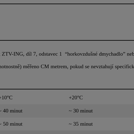
 ZTV-ING, díl 7, odstavec 1 “horkovzdušné dmychadlo” nebo
hmotnostně) měřeno CM metrem, pokud se nevztahují specif
+10°C
+20°C
~ 40 minut
~ 30 minut
~ 50 minut
~ 35 minut