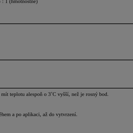
 : 1 (hmotnostně)
mít teplotu alespoň o 3˚C vyšší, než je rosný bod.
ěhem a po aplikaci, až do vytvrzení.