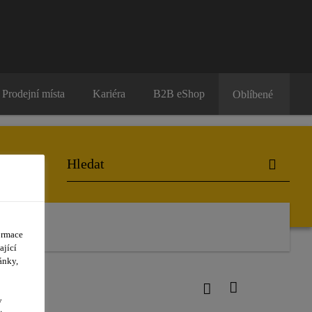
Prodejní místa
Kariéra
B2B eShop
Oblíbené
ormace
ající
ánky,
y