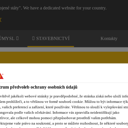
ojené státy". We have a dedicated website for your country.
T
RŮMYSL
STAVEBNICTVÍ
Kontakty
rum předvoleb ochrany osobních údajů
nty
Kontakty
ávštěvě jakékoli webové stránky je pravděpodobné, že stránka získá nebo uloží inf
šem prohlížeči, a to většinou ve formě souborů cookie. Můžou to být informace týk
s, vašich preferencí a zařízení, které používáte. Většinou to slouží k vylepšování str
ungovala podle vašich očekávání. Informace vás zpravidla neidentifikují jako
lňkové produkty a nářadí
Sika Ergodur®-500 Pro
tlivce, ale celkově mohou pomoci přizpůsobovat prostředí vašim potřebám.
ktujeme vaše právo na soukromí, a proto se můžete rozhodnout, že některé soubor