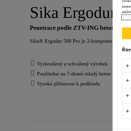
cooki
Sika Ergodur®
nasta
můžet
ZÁS
Penetrace podle ZTV-ING betonových 
Sika® Ergodur 500 Pro je 2-komponentní epoxi
Říze
Vyzkoušený a schválený výrobek
Použitelné na 7-denní mladý beton
Vysoká přilnavost k podkladu