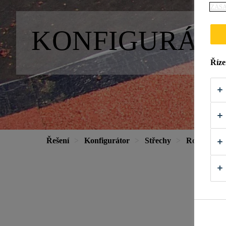
ZÁS
KONFIGURÁTO
Říze
Řešení
Konfigurátor
Střechy
Rodinný d
D