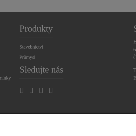
Produkty
B
Stavebnictví
6
Č
Průmysl
Sledujte nás
T
E
dmínky
rana osobních údajů obchodního partnera
Uplatněte svá práva na 