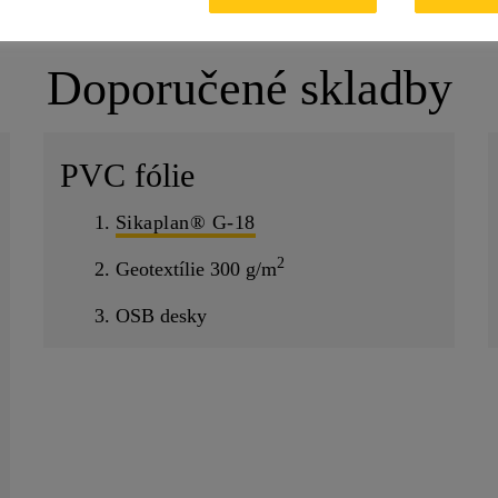
Doporučené skladby
PVC fólie
1.
Sikaplan® G-18
2
2. Geotextílie 300 g/m
3. OSB desky