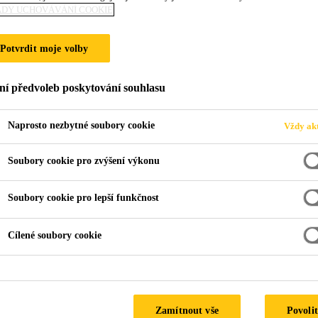
ADY UCHOVÁVÁNÍ COOKIE
R IZOLACE STŘ
Potvrdit moje volby
ní předvoleb poskytování souhlasu
Naprosto nezbytné soubory cookie
Vždy akt
Soubory cookie pro zvýšení výkonu
ům
Dvouplášťová plochá střecha
Dřevo, OSB desky, prkna
Soubory cookie pro lepší funkčnost
Cílené soubory cookie
vouplášťová plochá střec
Typ budovy
: rodinný dům.
Podklad:
dřevený podklad.
Zamítnout vše
Povolit