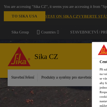
You are accessing "Sika CZ", it seems you are accessing it from "Sp
TO SIKA USA
STAY ON SIKA CZ
VYBERTE STÁ
Sika Group
Countries
STAVEBNICTVÍ / P
Sika CZ
Cent
Při n
na va
Stavební řešení
Produkty a systémy pro stavebnictví
Pr
se vá
aby f
jedno
Respe
cooki
nasta
můžet