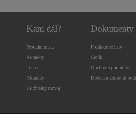
Kam dál?
Dokumenty
Prodejní místa
Produktové listy
Kontakty
Ceník
O nás
Obchodní podmínky
Aktuality
Dodací a dopravní po
Udržitelný rozvoj
Autorská práva
Zásady ochrany osobních údajů
Och
Centum předvoleb ochrany osobních údajů