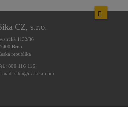
Sika CZ, s.r.o.
ystrcká 1132/36
2400 Brno
eská republika
el.:
800 116 116
-mail:
sika@cz.sika.com
ochranu osobních údajů