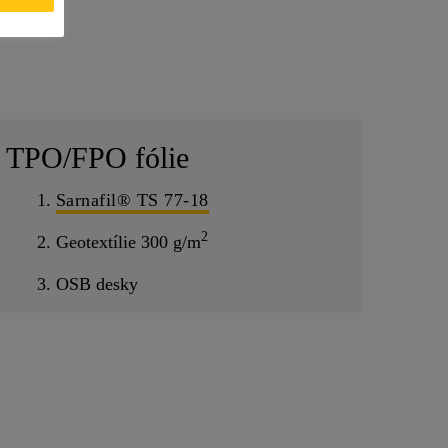
TPO/FPO fólie
1.
Sarnafil® TS 77-18
2
2. Geotextílie 300 g/m
3. OSB desky