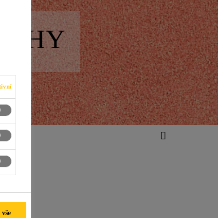
ECHY
ivní
ha
 vše