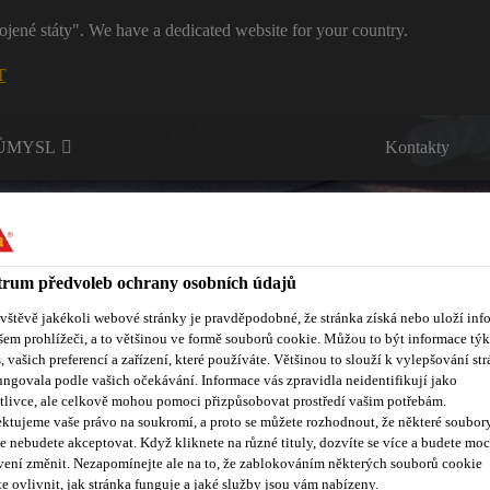
ojené státy". We have a dedicated website for your country.
T
RŮMYSL
Kontakty
rum předvoleb ochrany osobních údajů
ávštěvě jakékoli webové stránky je pravděpodobné, že stránka získá nebo uloží inf
šem prohlížeči, a to většinou ve formě souborů cookie. Můžou to být informace týk
ůmyslová lepidla a tmely
Vzdělávací centrum
Reference
O
s, vašich preferencí a zařízení, které používáte. Většinou to slouží k vylepšování str
ungovala podle vašich očekávání. Informace vás zpravidla neidentifikují jako
tlivce, ale celkově mohou pomoci přizpůsobovat prostředí vašim potřebám.
ktujeme vaše právo na soukromí, a proto se můžete rozhodnout, že některé soubor
e nebudete akceptovat. Když kliknete na různé tituly, dozvíte se více a budete moc
vení změnit. Nezapomínejte ale na to, že zablokováním některých souborů cookie
e ovlivnit, jak stránka funguje a jaké služby jsou vám nabízeny.