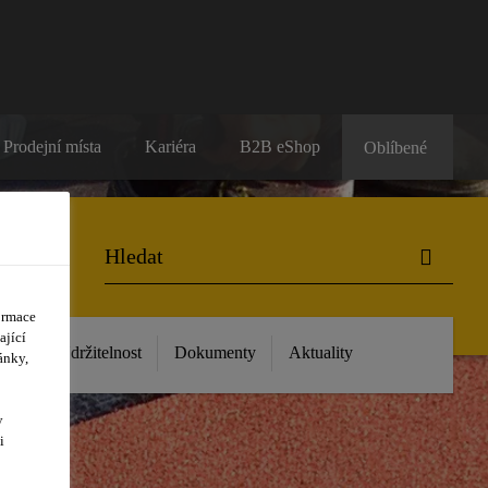
Prodejní místa
Kariéra
B2B eShop
Oblíbené
ormace
ající
 nás
Udržitelnost
Dokumenty
Aktuality
ánky,
y
i