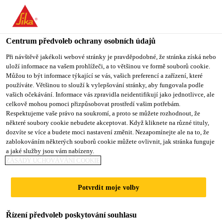
You are accessing "Sika CZ", it seems you are accessing it from
"Spojené státy". We have a dedicated website for your country.
Centrum předvoleb ochrany osobních údajů
TO SIKA
STAY ON SIKA
VYBERTE
USA
CZ
STÁT
Při návštěvě jakékoli webové stránky je pravděpodobné, že stránka získá nebo
uloží informace na vašem prohlížeči, a to většinou ve formě souborů cookie.
Můžou to být informace týkající se vás, vašich preferencí a zařízení, které
používáte. Většinou to slouží k vylepšování stránky, aby fungovala podle
Sika CZ
vašich očekávání. Informace vás zpravidla neidentifikují jako jednotlivce, ale
celkově mohou pomoci přizpůsobovat prostředí vašim potřebám.
Respektujeme vaše právo na soukromí, a proto se můžete rozhodnout, že
některé soubory cookie nebudete akceptovat. Když kliknete na různé tituly,
dozvíte se více a budete moci nastavení změnit. Nezapomínejte ale na to, že
zablokováním některých souborů cookie můžete ovlivnit, jak stránka funguje
KONFIGURÁTO
a jaké služby jsou vám nabízeny.
ZÁSADY UCHOVÁVÁNÍ COOKIE
R IZOLACE
Potvrdit moje volby
STŘECHY
Řízení předvoleb poskytování souhlasu