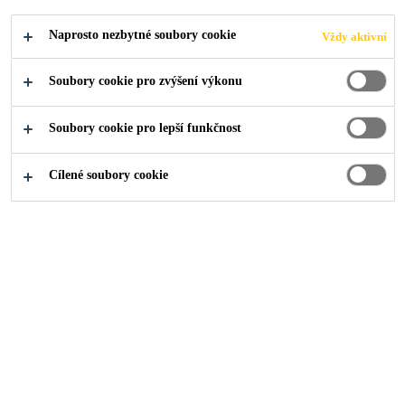
Naprosto nezbytné soubory cookie
Vždy aktivní
Soubory cookie pro zvýšení výkonu
Řešení
...
Dvouplášťová plochá střecha
Soubory cookie pro lepší funkčnost
Cílené soubory cookie
JAKÝ MÁ STŘECHA
PODKLAD?
Beton, betonová mazanina, lehčený beton