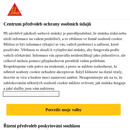
You are accessing "Sika CZ", it seems you are accessing it from
"Spojené státy". We have a dedicated website for your country.
Centrum předvoleb ochrany osobních údajů
TO SIKA
STAY ON SIKA
VYBERTE
Produkty pro stavebnictví
...
Sikaplan® G-15
USA
CZ
STÁT
Při návštěvě jakékoli webové stránky je pravděpodobné, že stránka získá nebo
uloží informace na vašem prohlížeči, a to většinou ve formě souborů cookie.
Můžou to být informace týkající se vás, vašich preferencí a zařízení, které
používáte. Většinou to slouží k vylepšování stránky, aby fungovala podle
Sika CZ
vašich očekávání. Informace vás zpravidla neidentifikují jako jednotlivce, ale
celkově mohou pomoci přizpůsobovat prostředí vašim potřebám.
Sikaplan® G-15
Respektujeme vaše právo na soukromí, a proto se můžete rozhodnout, že
některé soubory cookie nebudete akceptovat. Když kliknete na různé tituly,
dozvíte se více a budete moci nastavení změnit. Nezapomínejte ale na to, že
Polymerní PVC fólie pro mechanicky
zablokováním některých souborů cookie můžete ovlivnit, jak stránka funguje
a jaké služby jsou vám nabízeny.
kotvené střešní hydroizolace tloušťky 1,5
ZÁSADY UCHOVÁVÁNÍ COOKIE
mm
Potvrdit moje volby
Sikaplan® G-15 (tloušťka 1,5 mm) je vícevrstvá
syntetická hydroizolační fólie určená pro střešní
Řízení předvoleb poskytování souhlasu
aplikace. Je vyrobena z polyvinylchloridu (PVC) a