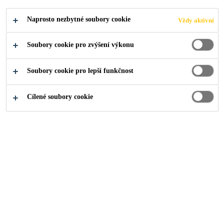
Naprosto nezbytné soubory cookie
Vždy aktivní
Soubory cookie pro zvýšení výkonu
Řešení
...
Beton, betonová mazanina, lehčený beton
Soubory cookie pro lepší funkčnost
Cílené soubory cookie
Dvouplášťová plochá
střecha
Typ budovy:
rodinný dům.
Podklad:
beton, betonová
mazanina, lehčený beton.