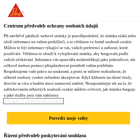
You are accessing "Sika CZ", it seems you are accessing it from
"Spojené státy". We have a dedicated website for your country.
Centrum předvoleb ochrany osobních údajů
TO SIKA
STAY ON SIKA
VYBERTE
USA
CZ
STÁT
Při návštěvě jakékoli webové stránky je pravděpodobné, že stránka získá nebo
uloží informace na vašem prohlížeči, a to většinou ve formě souborů cookie.
Můžou to být informace týkající se vás, vašich preferencí a zařízení, které
používáte. Většinou to slouží k vylepšování stránky, aby fungovala podle
Sika CZ
vašich očekávání. Informace vás zpravidla neidentifikují jako jednotlivce, ale
celkově mohou pomoci přizpůsobovat prostředí vašim potřebám.
Respektujeme vaše právo na soukromí, a proto se můžete rozhodnout, že
některé soubory cookie nebudete akceptovat. Když kliknete na různé tituly,
dozvíte se více a budete moci nastavení změnit. Nezapomínejte ale na to, že
zablokováním některých souborů cookie můžete ovlivnit, jak stránka funguje
KONFIGURÁTO
a jaké služby jsou vám nabízeny.
ZÁSADY UCHOVÁVÁNÍ COOKIE
R IZOLACE
Potvrdit moje volby
STŘECHY
Řízení předvoleb poskytování souhlasu