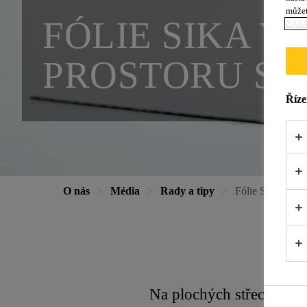
můžet
FÓLIE SIKA 
ZÁS
PROSTORU ST
Říze
O nás
Média
Rady a tipy
Fólie Sika v po
Na plochých střechách v