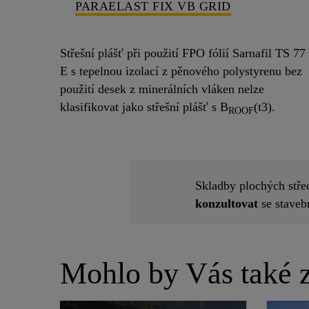
PARAELAST FIX VB GRID
Střešní plášť při použití FPO fólií Sarnafil TS 77
E s tepelnou izolací z pěnového polystyrenu bez
použití desek z minerálních vláken nelze
klasifikovat jako střešní plášť s B
(t3).
ROOF
Skladby plochých stře
konzultovat
se stavebn
Mohlo by Vás také z