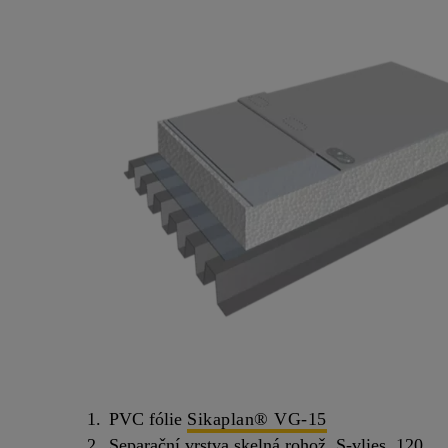
PVC fólie
Sikaplan® VG-15
Separační vrstva skelná rohož, S-vlies, 120