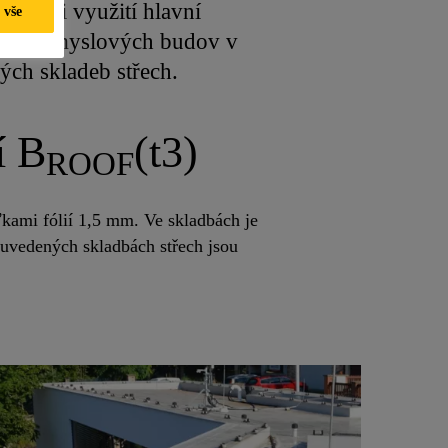
(t3). Při využití hlavní
 vše
h i průmyslových budov v
ých skladeb střech.
í B
(t3)
ROOF
kami fólií 1,5 mm. Ve skladbách je
uvedených skladbách střech jsou