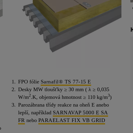
FPO fólie
Sarnafil® TS 77-15 E
Desky MW tloušťky ≥ 30 mm ( λ ≥ 0,035
2
3
W/m
.K, objemová hmotnost ≥ 110 kg/m
)
Parozábrana třídy reakce na oheň E anebo
lepší, například
SARNAVAP 5000 E SA
FR
nebo
PARAELAST FIX VB GRID
o