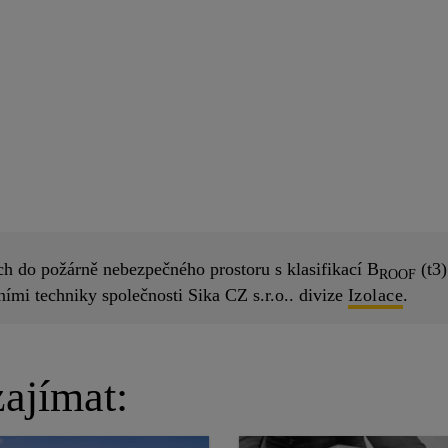
ch do požárně nebezpečného prostoru s klasifikací B
(t3
ROOF
ími techniky společnosti Sika CZ s.r.o.. divize
Izolace
.
ajímat: