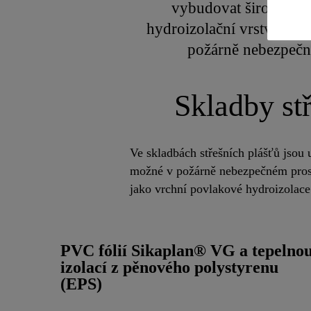
vybudovat širokou šká
hydroizolační vrstvy z 
požárně nebezpečné
Skladby stř
Ve skladbách střešních plášťů jsou
možné v požárně nebezpečném prost
jako vrchní povlakové hydroizolac
PVC fólií Sikaplan® VG a tepelno
izolací z pěnového polystyrenu
(EPS)