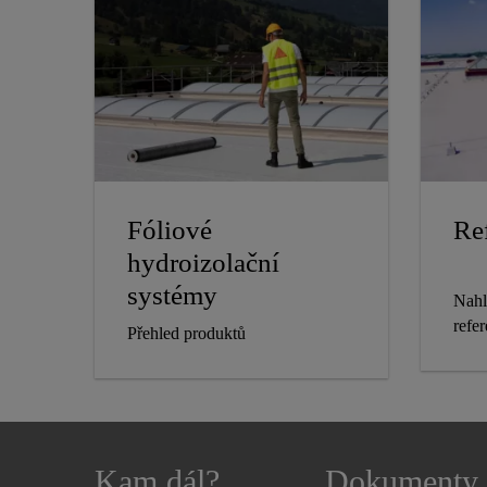
Fóliové
Re
hydroizolační
systémy
Nahl
refe
Přehled produktů
Kam dál?
Dokumenty