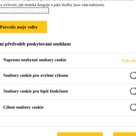
e ovlivnit, jak stránka funguje a jaké služby jsou vám nabízeny.
V POŽÁRNĚ NEBE
ADY UCHOVÁVÁNÍ COOKIE
ŘECH
Potvrdit moje volby
ní předvoleb poskytování souhlasu
Naprosto nezbytné soubory cookie
Vždy akt
Soubory cookie pro zvýšení výkonu
žárně nebezpečném prostoru střech
Soubory cookie pro lepší funkčnost
Cílené soubory cookie
 požárně nebezpečném prostoru je možné s hydr