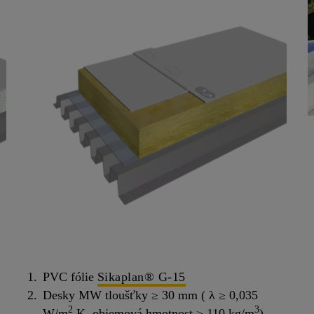
PVC fólie
Sikaplan® G-15
Desky MW tloušťky ≥ 30 mm ( λ ≥ 0,035
2
3
W/m
.K, objemová hmotnost ≥ 110 kg/m
)