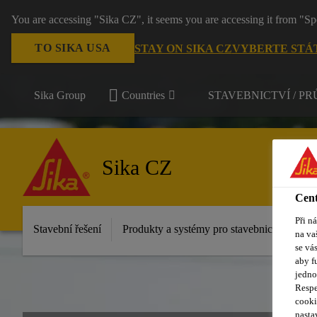
You are accessing "Sika CZ", it seems you are accessing it from "Sp
TO SIKA USA
STAY ON SIKA CZ
VYBERTE STÁ
Sika Group
Countries
STAVEBNICTVÍ / P
Sika CZ
Cent
Při n
Stavební řešení
Produkty a systémy pro stavebnictví
Pr
na va
se vá
aby f
jedno
Respe
cooki
nasta