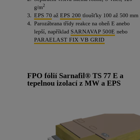
2
g/m
EPS 70
až
EPS 200
tloušťky 100 až 500 mm
Parozábrana třídy reakce na oheň E anebo
lepší, například
SARNAVAP 500E
nebo
PARAELAST FIX VB GRID
FPO fólií Sarnafil® TS 77 E a
tepelnou izolací z MW a EPS