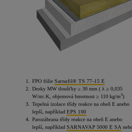
FPO fólie
Sarnafil® TS 77-15 E
Desky MW tloušťky ≥ 30 mm ( λ ≥ 0,035
3
W/m
.K, objemová hmotnost ≥ 110 kg/m
)
2
Tepelná izolace třídy reakce na oheň E anebo
lepší, například
EPS 100
Parozábrana třídy reakce na oheň E anebo
lepší, například
SARNAVAP 5000 E SA
neb