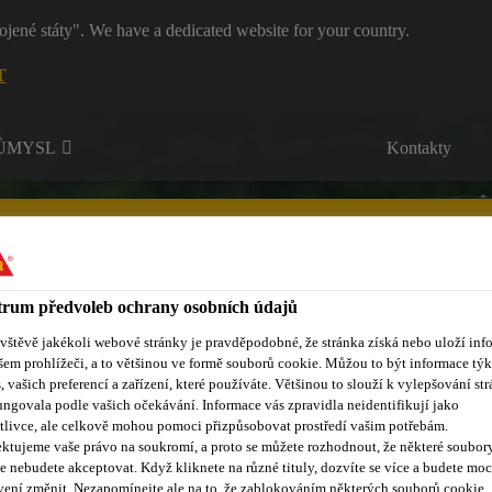
ojené státy". We have a dedicated website for your country.
T
RŮMYSL
Kontakty
rum předvoleb ochrany osobních údajů
ávštěvě jakékoli webové stránky je pravděpodobné, že stránka získá nebo uloží inf
ůmyslová lepidla a tmely
Vzdělávací centrum
Reference
O
šem prohlížeči, a to většinou ve formě souborů cookie. Můžou to být informace týk
s, vašich preferencí a zařízení, které používáte. Většinou to slouží k vylepšování str
ungovala podle vašich očekávání. Informace vás zpravidla neidentifikují jako
tlivce, ale celkově mohou pomoci přizpůsobovat prostředí vašim potřebám.
ktujeme vaše právo na soukromí, a proto se můžete rozhodnout, že některé soubor
e nebudete akceptovat. Když kliknete na různé tituly, dozvíte se více a budete moc
vení změnit. Nezapomínejte ale na to, že zablokováním některých souborů cookie