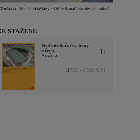
Obrázek:
Mechanické kotvení fólie Sarnafil na obytné budově.
KE STAŽENÍ:
Hydroizolační systémy
střech
Brožura
PDF - 3 MB (CS)