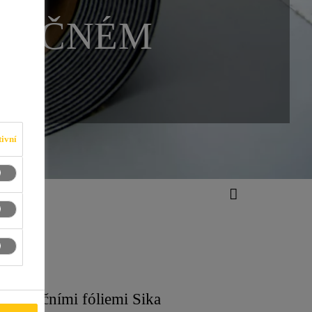
ZPEČNÉM
ivní
oizolačními fóliemi Sika