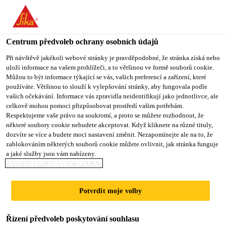
You are accessing "Sika CZ", it seems you are accessing it from
"Spojené státy". We have a dedicated website for your country.
Centrum předvoleb ochrany osobních údajů
TO SIKA
STAY ON SIKA
VYBERTE
USA
CZ
STÁT
Při návštěvě jakékoli webové stránky je pravděpodobné, že stránka získá nebo
uloží informace na vašem prohlížeči, a to většinou ve formě souborů cookie.
Můžou to být informace týkající se vás, vašich preferencí a zařízení, které
používáte. Většinou to slouží k vylepšování stránky, aby fungovala podle
Sika CZ
vašich očekávání. Informace vás zpravidla neidentifikují jako jednotlivce, ale
celkově mohou pomoci přizpůsobovat prostředí vašim potřebám.
Respektujeme vaše právo na soukromí, a proto se můžete rozhodnout, že
některé soubory cookie nebudete akceptovat. Když kliknete na různé tituly,
dozvíte se více a budete moci nastavení změnit. Nezapomínejte ale na to, že
zablokováním některých souborů cookie můžete ovlivnit, jak stránka funguje
VÝSTAVBA
a jaké služby jsou vám nabízeny.
ZÁSADY UCHOVÁVÁNÍ COOKIE
NOVÝCH
Potvrdit moje volby
PROSTOR PRO
Řízení předvoleb poskytování souhlasu