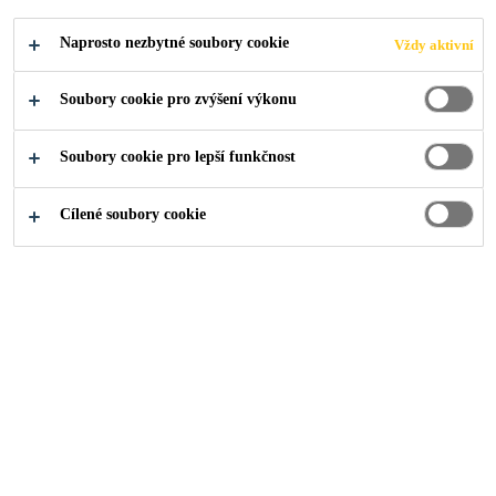
ZPRACOVÁNÍ
Naprosto nezbytné soubory cookie
Vždy aktivní
VÍNA
Soubory cookie pro zvýšení výkonu
Soubory cookie pro lepší funkčnost
Cílené soubory cookie
O nás
...
Výstavba nových prostor pro zpracování vína
2009
RAKVICE
Výstavbou nových výrobních
prostor řešil investor optimalizaci