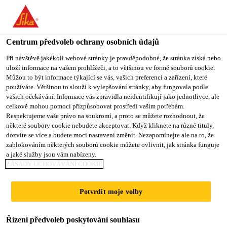
You are accessing "Sika CZ", it seems you are accessing it from
"Spojené státy". We have a dedicated website for your country.
Centrum předvoleb ochrany osobních údajů
TO SIKA
STAY ON SIKA
VYBERTE
USA
CZ
STÁT
Při návštěvě jakékoli webové stránky je pravděpodobné, že stránka získá nebo
uloží informace na vašem prohlížeči, a to většinou ve formě souborů cookie.
Můžou to být informace týkající se vás, vašich preferencí a zařízení, které
používáte. Většinou to slouží k vylepšování stránky, aby fungovala podle
Sika CZ
vašich očekávání. Informace vás zpravidla neidentifikují jako jednotlivce, ale
celkově mohou pomoci přizpůsobovat prostředí vašim potřebám.
Respektujeme vaše právo na soukromí, a proto se můžete rozhodnout, že
některé soubory cookie nebudete akceptovat. Když kliknete na různé tituly,
dozvíte se více a budete moci nastavení změnit. Nezapomínejte ale na to, že
zablokováním některých souborů cookie můžete ovlivnit, jak stránka funguje
REKONSTRUKC
a jaké služby jsou vám nabízeny.
ZÁSADY UCHOVÁVÁNÍ COOKIE
E PODLAHY
Potvrdit moje volby
VARNY
Řízení předvoleb poskytování souhlasu