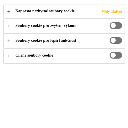
KUCHYNĚ
Naprosto nezbytné soubory cookie
Vždy aktivní
Soubory cookie pro zvýšení výkonu
Soubory cookie pro lepší funkčnost
O nás
...
Rekonstrukce podlahy varny kuchyně
Cílené soubory cookie
2019
CHRUDIM
MÚ Chrudim prováděl celkovou
rekonstrukci kuchyně ZŠ v
Chrudimi. Součástí rekonstrukce