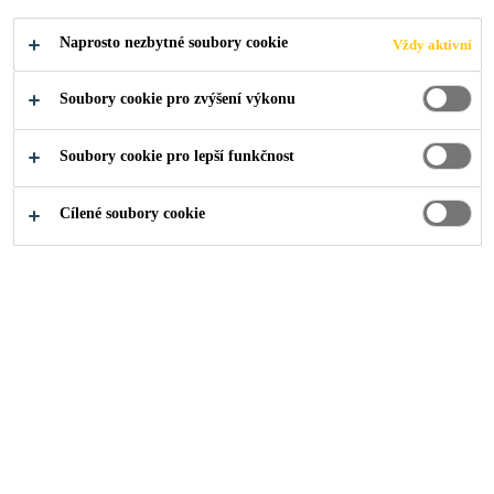
Naprosto nezbytné soubory cookie
Vždy aktivní
Soubory cookie pro zvýšení výkonu
O nás
...
Betonová podlaha se vsypem
Soubory cookie pro lepší funkčnost
Cílené soubory cookie
2023
PRAHA
Průmyslová betonová podlaha se
vsypem je standardem pro většinu
dnes budovaných průmyslových
budov. Požadavky na podlahu jsou
vysoká únosnost, velmi dobrá