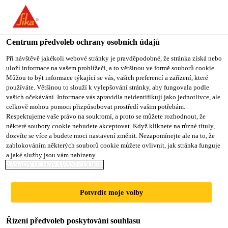
You are accessing "Sika CZ", it seems you are accessing it from
"Spojené státy". We have a dedicated website for your country.
Centrum předvoleb ochrany osobních údajů
TO SIKA
STAY ON SIKA
VYBERTE
USA
CZ
STÁT
Při návštěvě jakékoli webové stránky je pravděpodobné, že stránka získá nebo
uloží informace na vašem prohlížeči, a to většinou ve formě souborů cookie.
Můžou to být informace týkající se vás, vašich preferencí a zařízení, které
používáte. Většinou to slouží k vylepšování stránky, aby fungovala podle
Sika CZ
vašich očekávání. Informace vás zpravidla neidentifikují jako jednotlivce, ale
celkově mohou pomoci přizpůsobovat prostředí vašim potřebám.
Respektujeme vaše právo na soukromí, a proto se můžete rozhodnout, že
některé soubory cookie nebudete akceptovat. Když kliknete na různé tituly,
dozvíte se více a budete moci nastavení změnit. Nezapomínejte ale na to, že
zablokováním některých souborů cookie můžete ovlivnit, jak stránka funguje
BETONOVÁ
a jaké služby jsou vám nabízeny.
ZÁSADY UCHOVÁVÁNÍ COOKIE
PODLAHA SE
Potvrdit moje volby
VSYPEM
Řízení předvoleb poskytování souhlasu