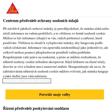
You are accessing "Sika CZ", it seems you are accessing it from
"Spojené státy". We have a dedicated website for your country.
Centrum předvoleb ochrany osobních údajů
TO SIKA
STAY ON SIKA
VYBERTE
USA
CZ
STÁT
Při návštěvě jakékoli webové stránky je pravděpodobné, že stránka získá nebo
uloží informace na vašem prohlížeči, a to většinou ve formě souborů cookie.
Můžou to být informace týkající se vás, vašich preferencí a zařízení, které
používáte. Většinou to slouží k vylepšování stránky, aby fungovala podle
Sika CZ
vašich očekávání. Informace vás zpravidla neidentifikují jako jednotlivce, ale
celkově mohou pomoci přizpůsobovat prostředí vašim potřebám.
Respektujeme vaše právo na soukromí, a proto se můžete rozhodnout, že
některé soubory cookie nebudete akceptovat. Když kliknete na různé tituly,
dozvíte se více a budete moci nastavení změnit. Nezapomínejte ale na to, že
zablokováním některých souborů cookie můžete ovlivnit, jak stránka funguje
HYDROIZOLACI
a jaké služby jsou vám nabízeny.
ZÁSADY UCHOVÁVÁNÍ COOKIE
BALKONŮ A
Potvrdit moje volby
TERAS NENÍ
Řízení předvoleb poskytování souhlasu