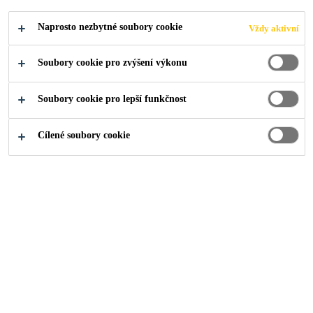
RADNO
Naprosto nezbytné soubory cookie
Vždy aktivní
PODCEŇOVAT
Soubory cookie pro zvýšení výkonu
Soubory cookie pro lepší funkčnost
Cílené soubory cookie
O nás
...
Hydroizolaci balkonů a teras není radno podce
Obklady a dlažby
Obklady a dlažba
Balkony terasy
Jak na to?