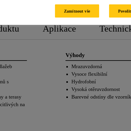
LIST
LIST
Zamítnout vše
Povolit
duktu
Aplikace
Technic
Výhody
dlažeb
Mrazuvzdorná
Vysoce flexibilní
nů s
Hydrofobní
Vysoká otěruvzdornost
y a terasy
Barevné odstíny dle vzorní
citlivých na