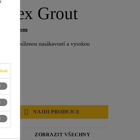
i
Flex Grout
ky 1–7 mm
mota se sníženou nasákavostí a vysokou
ivní
NAJDI PRODEJCE
Í
ZOBRAZIT VŠECHNY