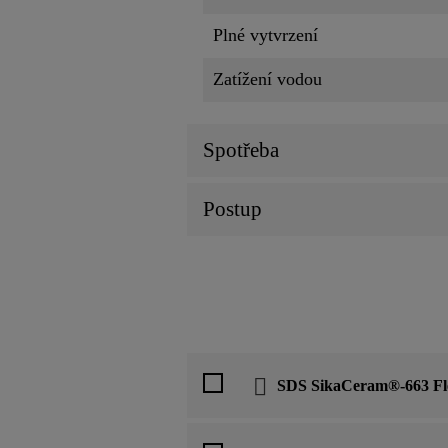
Plné vytvrzení
Zatížení vodou
Spotřeba
Postup
SDS SikaCeram®-663 Fl