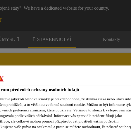
ojené státy". We have a dedicated website for your country.
T
RŮMYSL
STAVEBNICTVÍ
Kontakty
rum předvoleb ochrany osobních údajů
nty
Kontakty
ávštěvě jakékoli webové stránky je pravděpodobné, že stránka získá nebo uloží inf
šem prohlížeči, a to většinou ve formě souborů cookie. Můžou to být informace týk
s, vašich preferencí a zařízení, které používáte. Většinou to slouží k vylepšování str
ungovala podle vašich očekávání. Informace vás zpravidla neidentifikují jako
Spárovací hmoty
SikaCeram®-663 Flex Grout
tlivce, ale celkově mohou pomoci přizpůsobovat prostředí vašim potřebám.
ktujeme vaše právo na soukromí, a proto se můžete rozhodnout, že některé soubor