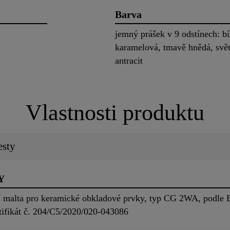
Barva
jemný prášek v 9 odstínech: bí
karamelová, tmavě hnědá, svět
antracit
Vlastnosti produktu
esty
Y
í malta pro keramické obkladové prvky, typ CG 2WA, podle
ifikát č. 204/C5/2020/020-043086