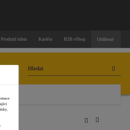
Prodejní místa
Kariéra
B2B eShop
Oblíbené
ormace
ající
ánky,
y