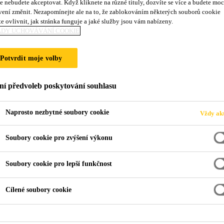
e nebudete akceptovat. Když kliknete na různé tituly, dozvíte se více a budete moc
SikaCeram®-663 
vení změnit. Nezapomínejte ale na to, že zablokováním některých souborů cookie
e ovlivnit, jak stránka funguje a jaké služby jsou vám nabízeny.
ADY UCHOVÁVÁNÍ COOKIE
Cementová spárovací hmota pro spáry šíř
Potvrdit moje volby
SikaCeram®-663 Flex Grout je flexibilní spárovací h
otěruvzdorností.
ní předvoleb poskytování souhlasu
Naprosto nezbytné soubory cookie
Vždy akt
Mrazuvzdorná
Soubory cookie pro zvýšení výkonu
Vysoce flexibilní
Hydrofobní
Soubory cookie pro lepší funkčnost
Cílené soubory cookie
PRODUKTOVÝ
BEZPEČNOSTN