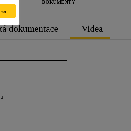
DOKUMENTY
 vše
ká dokumentace
Videa
ku