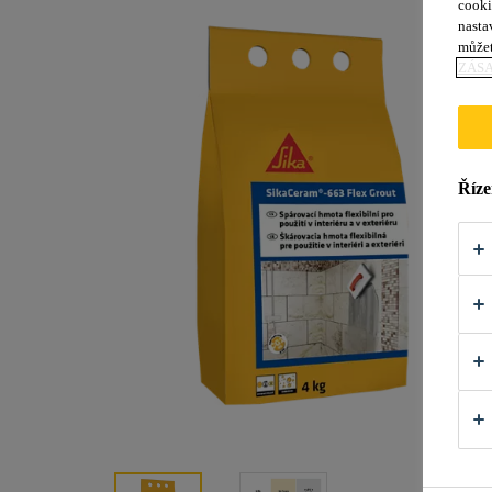
cooki
nasta
můžet
ZÁS
Říze