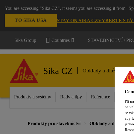
You are accessing "Sika CZ", it seems you are accessing it from "Sp
TO SIKA USA
STAY ON SIKA CZ
VYBERTE STÁ
Sika Group
Countries
STAVEBNICTVÍ / P
Sika CZ
Obklady a dlažby
Cent
Produkty a systémy
Rady a tipy
Reference
Dokume
Při n
na va
se vá
aby f
Produkty pro stavebnictví
Obklady a dlažby
jedno
Respe