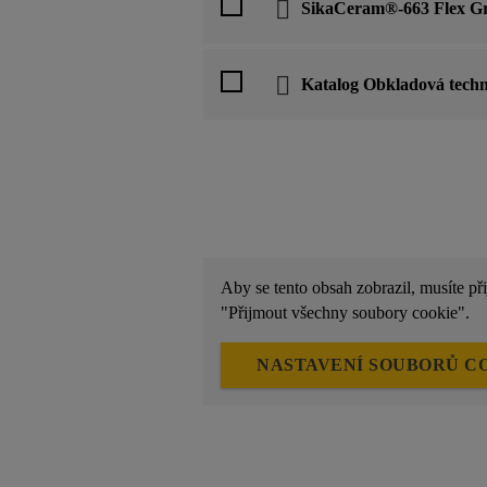
SikaCeram®-663 Flex G
Katalog Obkladová te
Aby se tento obsah zobrazil, musíte př
"Přijmout všechny soubory cookie".
NASTAVENÍ SOUBORŮ C