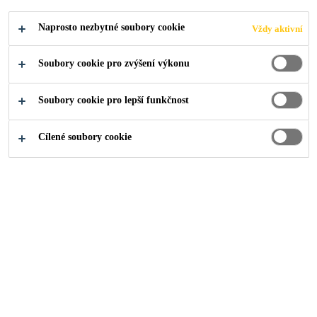
Naprosto nezbytné soubory cookie
Vždy aktivní
O nás
Média
Aktuality
Inovace podle REACH
Soubory cookie pro zvýšení výkonu
Soubory cookie pro lepší funkčnost
21/02/2020
Cílené soubory cookie
Ukončení výroby Sika Poxitar
Sika postupně inovuje své
produktové portfolio i v souvislosti
s nařízením REACH, které zakazuje
používání některých zdraví
škodlivých látek. Jsme odpověná