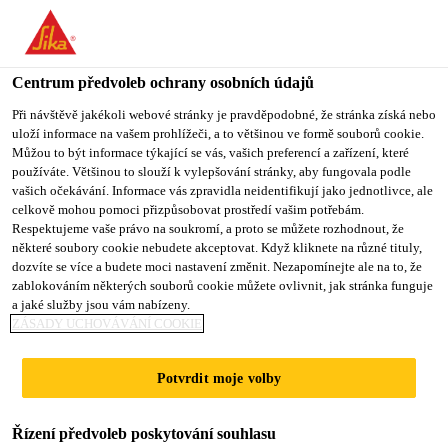
You are accessing "Sika CZ", it seems you are accessing it from
"Spojené státy". We have a dedicated website for your country.
Centrum předvoleb ochrany osobních údajů
TO SIKA
STAY ON SIKA
VYBERTE
USA
CZ
STÁT
Při návštěvě jakékoli webové stránky je pravděpodobné, že stránka získá nebo
uloží informace na vašem prohlížeči, a to většinou ve formě souborů cookie.
Můžou to být informace týkající se vás, vašich preferencí a zařízení, které
používáte. Většinou to slouží k vylepšování stránky, aby fungovala podle
Sika CZ
vašich očekávání. Informace vás zpravidla neidentifikují jako jednotlivce, ale
celkově mohou pomoci přizpůsobovat prostředí vašim potřebám.
Respektujeme vaše právo na soukromí, a proto se můžete rozhodnout, že
některé soubory cookie nebudete akceptovat. Když kliknete na různé tituly,
dozvíte se více a budete moci nastavení změnit. Nezapomínejte ale na to, že
zablokováním některých souborů cookie můžete ovlivnit, jak stránka funguje
INOVACE
a jaké služby jsou vám nabízeny.
ZÁSADY UCHOVÁVÁNÍ COOKIE
PODLE REACH
Potvrdit moje volby
Řízení předvoleb poskytování souhlasu