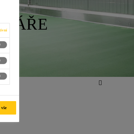
ULÁŘE
ivní
 vše