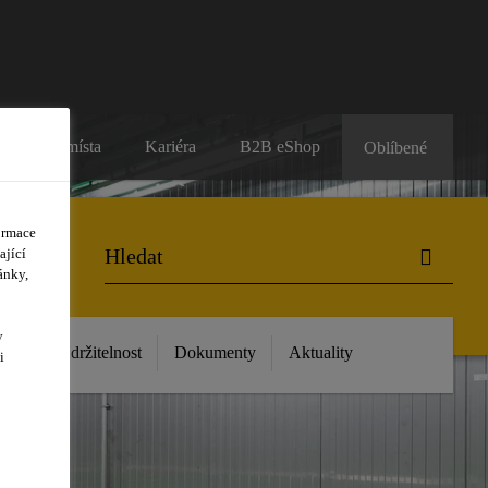
Prodejní místa
Kariéra
B2B eShop
Oblíbené
ormace
ající
ánky,
y
 nás
Udržitelnost
Dokumenty
Aktuality
i