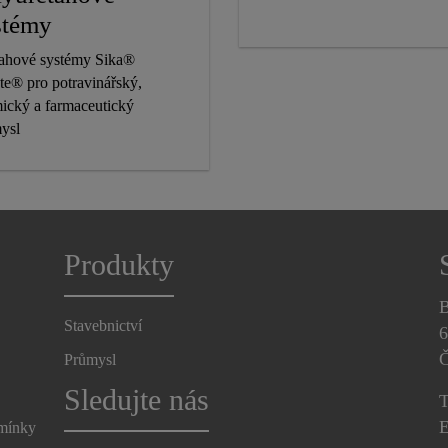
stémy
ahové systémy Sika®
te® pro potravinářský,
ický a farmaceutický
ysl
Produkty
B
Stavebnictví
6
Č
Průmysl
Sledujte nás
T
E
dmínky