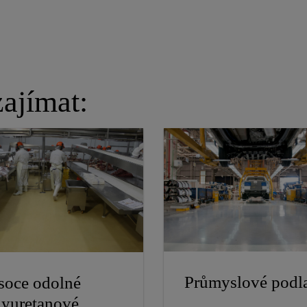
ajímat:
Průmyslové podl
soce odolné
lyuretanové