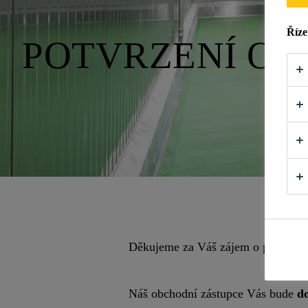
Říze
POTVRZENÍ O 
Děkujeme za Váš zájem o průmysl
Náš obchodní zástupce Vás bude
d