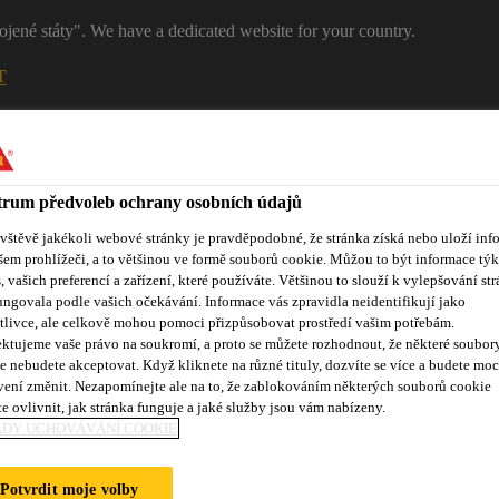
ojené státy". We have a dedicated website for your country.
T
RŮMYSL
Kontakty
rum předvoleb ochrany osobních údajů
ávštěvě jakékoli webové stránky je pravděpodobné, že stránka získá nebo uloží inf
šem prohlížeči, a to většinou ve formě souborů cookie. Můžou to být informace týk
s, vašich preferencí a zařízení, které používáte. Většinou to slouží k vylepšování str
ungovala podle vašich očekávání. Informace vás zpravidla neidentifikují jako
tlivce, ale celkově mohou pomoci přizpůsobovat prostředí vašim potřebám.
ktujeme vaše právo na soukromí, a proto se můžete rozhodnout, že některé soubor
ůmyslová lepidla a tmely
Vzdělávací centrum
Reference
O
e nebudete akceptovat. Když kliknete na různé tituly, dozvíte se více a budete moc
vení změnit. Nezapomínejte ale na to, že zablokováním některých souborů cookie
e ovlivnit, jak stránka funguje a jaké služby jsou vám nabízeny.
ADY UCHOVÁVÁNÍ COOKIE
Potvrdit moje volby