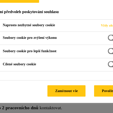
ní předvoleb poskytování souhlasu
ODESLÁNÍ FORM
Naprosto nezbytné soubory cookie
Vždy akt
Soubory cookie pro zvýšení výkonu
Soubory cookie pro lepší funkčnost
Cílené soubory cookie
ové podlahy Sika® Ucrete®.
Zamítnout vše
Povolit
o 2 pracovnícho dnů
kontaktovat.