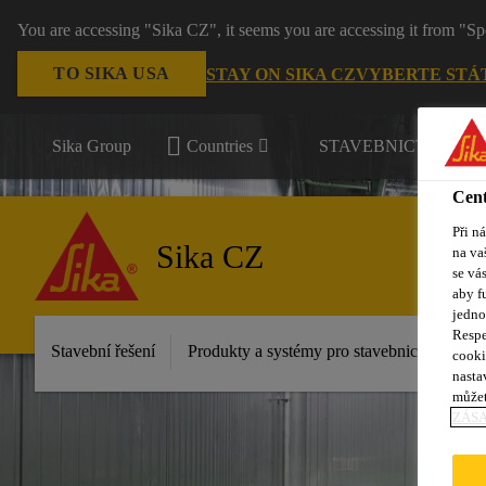
You are accessing "Sika CZ", it seems you are accessing it from "Sp
TO SIKA USA
STAY ON SIKA CZ
VYBERTE STÁ
Sika Group
Countries
STAVEBNICTVÍ / P
Cent
Při n
Sika CZ
na va
se vá
aby f
jedno
Respe
Stavební řešení
Produkty a systémy pro stavebnictví
Pr
cooki
nasta
můžet
ZÁS