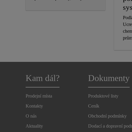
požadovány nejpřísnější
sy
hygienické normy. Jsou určeny
Podl
pro aplikace v potravinářství,
Ucre
farmacii a chemickém průmyslu.
chem
prům
Kam dál?
Dokumenty
Prodejní místa
Produktové listy
Kontakty
Ceník
O nás
Obchodní podmínky
Aktuality
Dodací a dopravní po