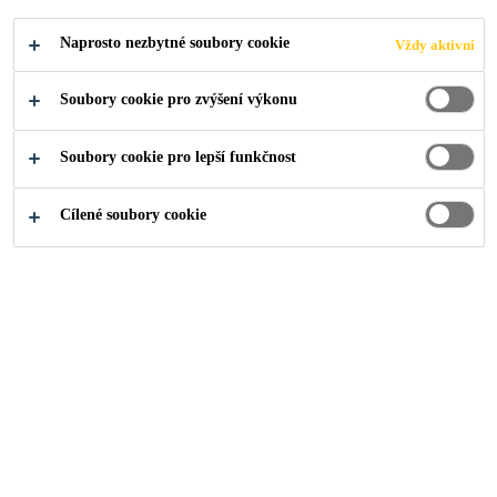
Naprosto nezbytné soubory cookie
Vždy aktivní
Soubory cookie pro zvýšení výkonu
Řešení
...
Sklad, hala, průmyslová budova
Soubory cookie pro lepší funkčnost
Cílené soubory cookie
BUDETE STŘECHU
ZATEPLOVAT?
Zateplovaná střecha