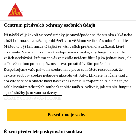
You are accessing "Sika CZ", it seems you are accessing it from
"Spojené státy". We have a dedicated website for your country.
Centrum předvoleb ochrany osobních údajů
TO SIKA
STAY ON SIKA
VYBERTE
USA
CZ
STÁT
Při návštěvě jakékoli webové stránky je pravděpodobné, že stránka získá nebo
uloží informace na vašem prohlížeči, a to většinou ve formě souborů cookie.
Můžou to být informace týkající se vás, vašich preferencí a zařízení, které
používáte. Většinou to slouží k vylepšování stránky, aby fungovala podle
Sika CZ
vašich očekávání. Informace vás zpravidla neidentifikují jako jednotlivce, ale
celkově mohou pomoci přizpůsobovat prostředí vašim potřebám.
Respektujeme vaše právo na soukromí, a proto se můžete rozhodnout, že
některé soubory cookie nebudete akceptovat. Když kliknete na různé tituly,
dozvíte se více a budete moci nastavení změnit. Nezapomínejte ale na to, že
zablokováním některých souborů cookie můžete ovlivnit, jak stránka funguje
KONFIGURÁTO
a jaké služby jsou vám nabízeny.
ZÁSADY UCHOVÁVÁNÍ COOKIE
R IZOLACE
Potvrdit moje volby
STŘECH
Řízení předvoleb poskytování souhlasu