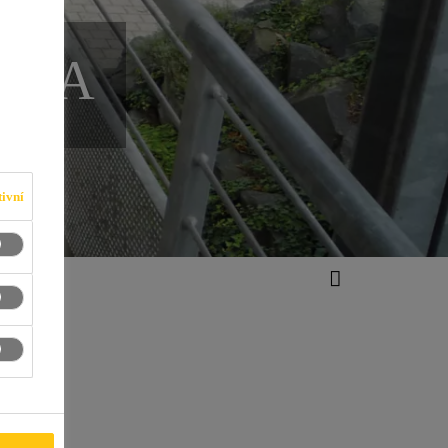
ASA
ivní
sa