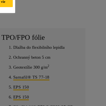
 vše
TPO/FPO fólie
1. Dlažba do flexibilního lepidla
2. Ochranný beton 5 cm
2
3. Geotextílie 300 g/m
4.
Sarnafil® TS 77-18
5.
EPS 150
6.
EPS 150