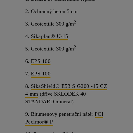
2. Ochranný beton 5 cm
2
3. Geotextílie 300 g/m
4.
Sikaplan® U-15
2
5. Geotextílie 300 g/m
6.
EPS 100
7.
EPS 100
8.
SikaShield® E53 S G200 -15 CZ
4 mm
(dříve SKLODEK 40
STANDARD mineral)
9. Bitumenový penetrační nátěr
PCI
Pecimor® P