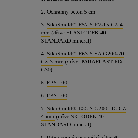
2. Ochranný beton 5 cm
3.
SikaShield® E57 S PV-15 CZ 4
mm
(dříve ELASTODEK 40
STANDARD mineral)
4.
SikaShield® E63 S SA G200-20
CZ 3 mm
(dříve: PARAELAST FIX
G30)
5.
EPS 100
6.
EPS 100
7.
SikaShield® E53 S G200 -15 CZ
4 mm
(dříve SKLODEK 40
STANDARD mineral)
8. Bitumenový penetrační nátěr
PCI