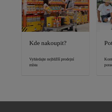
Kde nakoupit?
Pot
Vyhledajte nejbližší prodejní
Kont
místa
pora