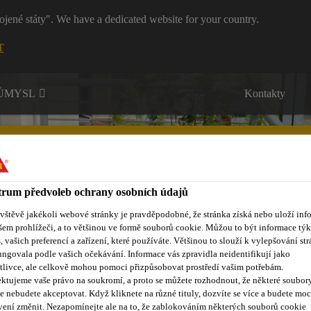
ojené státy". We have a dedicated website for your country.
T
RŮMYSL
Kontakty
rum předvoleb ochrany osobních údajů
ávštěvě jakékoli webové stránky je pravděpodobné, že stránka získá nebo uloží inf
ůmyslová lepidla a tmely
Vzdělávací centrum
Reference
O
šem prohlížeči, a to většinou ve formě souborů cookie. Můžou to být informace týk
s, vašich preferencí a zařízení, které používáte. Většinou to slouží k vylepšování str
ungovala podle vašich očekávání. Informace vás zpravidla neidentifikují jako
tlivce, ale celkově mohou pomoci přizpůsobovat prostředí vašim potřebám.
ktujeme vaše právo na soukromí, a proto se můžete rozhodnout, že některé soubor
e nebudete akceptovat. Když kliknete na různé tituly, dozvíte se více a budete moc
vení změnit. Nezapomínejte ale na to, že zablokováním některých souborů cookie