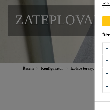
můžet
ZÁS
ZATEPLOVANÁ
Říze
Řešení
Konfigurátor
Izolace terasy, podlahy
Z