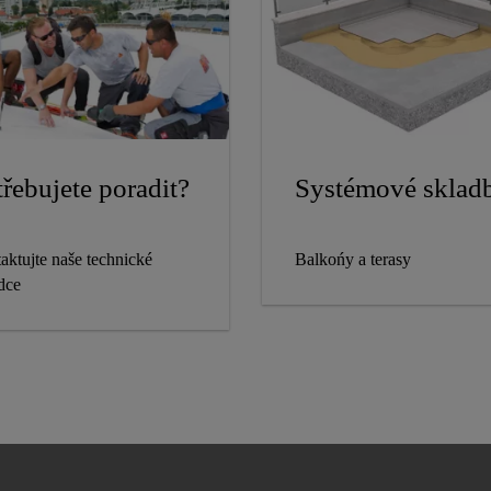
řebujete poradit?
Systémové sklad
aktujte naše technické
Balkońy a terasy
dce