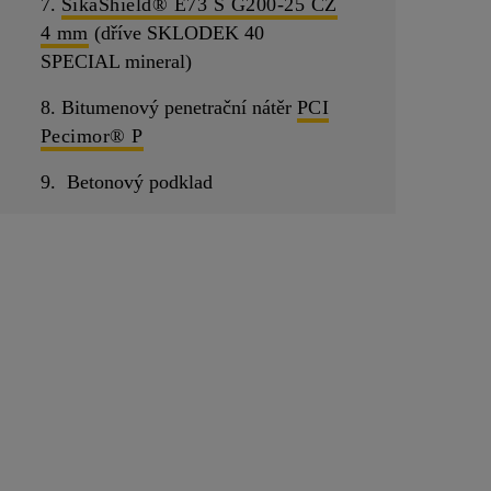
7.
SikaShield® E73 S G200-25 CZ
4 mm
(dříve SKLODEK 40
SPECIAL mineral)
8. Bitumenový penetrační nátěr
PCI
Pecimor® P
9. Betonový podklad