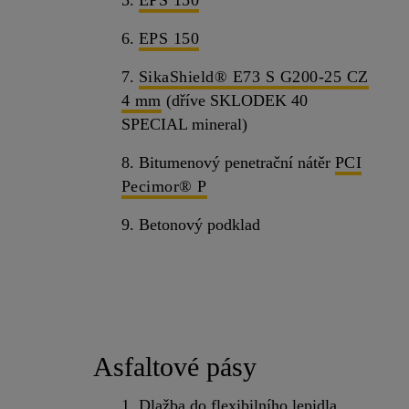
5.
EPS 150
6.
EPS 150
7.
SikaShield® E73 S G200-25 CZ
4 mm
(dříve SKLODEK 40
SPECIAL mineral)
8. Bitumenový penetrační nátěr
PCI
Pecimor® P
9. Betonový podklad
Asfaltové pásy
1. Dlažba do flexibilního lepidla