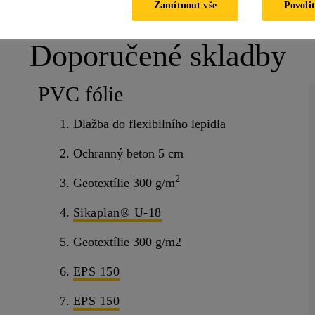
Zamítnout vše
Povolit
Doporučené skladby
PVC fólie
1. Dlažba do flexibilního lepidla
2. Ochranný beton 5 cm
2
3. Geotextílie 300 g/m
4.
Sikaplan® U-18
5. Geotextílie 300 g/m2
6.
EPS 150
7.
EPS 150