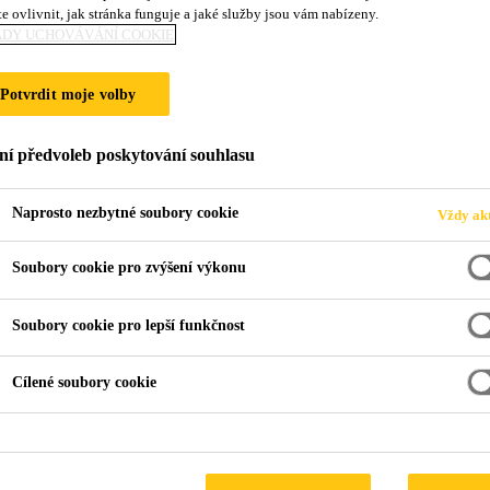
e ovlivnit, jak stránka funguje a jaké služby jsou vám nabízeny.
ADY UCHOVÁVÁNÍ COOKIE
 PODLAHA, TER
Potvrdit moje volby
ní předvoleb poskytování souhlasu
Naprosto nezbytné soubory cookie
Vždy akt
Soubory cookie pro zvýšení výkonu
Zateplovaná terasa, podlaha
Dlažba do lepidla
Soubory cookie pro lepší funkčnost
Cílené soubory cookie
ateplovaná podlaha, tera
Nášlapná vrstva:
dlažba do lepidla.