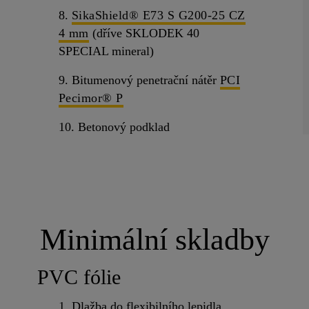
8.
SikaShield® E73 S G200-25 CZ
4 mm
(dříve SKLODEK 40
SPECIAL mineral)
9. Bitumenový penetrační nátěr
PCI
Pecimor® P
10. Betonový podklad
Minimální skladby
PVC fólie
1. Dlažba do flexibilního lepidla