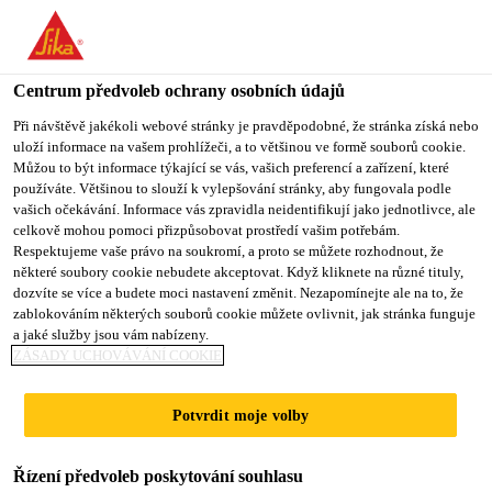
You are accessing "Sika CZ", it seems you are accessing it from
"Spojené státy". We have a dedicated website for your country.
Centrum předvoleb ochrany osobních údajů
TO SIKA
STAY ON SIKA
VYBERTE
USA
CZ
STÁT
Při návštěvě jakékoli webové stránky je pravděpodobné, že stránka získá nebo
uloží informace na vašem prohlížeči, a to většinou ve formě souborů cookie.
Můžou to být informace týkající se vás, vašich preferencí a zařízení, které
používáte. Většinou to slouží k vylepšování stránky, aby fungovala podle
Sika CZ
vašich očekávání. Informace vás zpravidla neidentifikují jako jednotlivce, ale
celkově mohou pomoci přizpůsobovat prostředí vašim potřebám.
Respektujeme vaše právo na soukromí, a proto se můžete rozhodnout, že
některé soubory cookie nebudete akceptovat. Když kliknete na různé tituly,
dozvíte se více a budete moci nastavení změnit. Nezapomínejte ale na to, že
zablokováním některých souborů cookie můžete ovlivnit, jak stránka funguje
ZATEPLOVANÁ
a jaké služby jsou vám nabízeny.
ZÁSADY UCHOVÁVÁNÍ COOKIE
PODLAHA,
Potvrdit moje volby
TERASA
Řízení předvoleb poskytování souhlasu