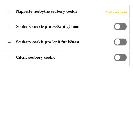
Naprosto nezbytné soubory cookie
Vždy aktivní
Soubory cookie pro zvýšení výkonu
Řešení
...
Dlažba na podložkách
Soubory cookie pro lepší funkčnost
Cílené soubory cookie
Zateplovaná podlaha,
terasa
Nášlapná vrstva:
dlažba na podložkách.
Doporučené skladby