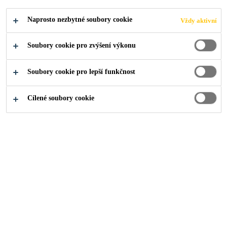
Naprosto nezbytné soubory cookie
Vždy aktivní
Soubory cookie pro zvýšení výkonu
O nás
...
Povedená revitalizace fasády školy
Soubory cookie pro lepší funkčnost
Cílené soubory cookie
2022
ROUDNICE NAD LABEM
Škola vznikla 1. července 1999 sloučením Integrované
střední školy, Odborného učiliště a Učiliště a Středního
učiliště strojírenského, ke kterému došlo v rámci
optimalizace škol na okrese. Střední odborná škola a
Střední odborné učiliště navazuje na dlouhou historii
učňovského školství v Roudnici nad Labem. V současné