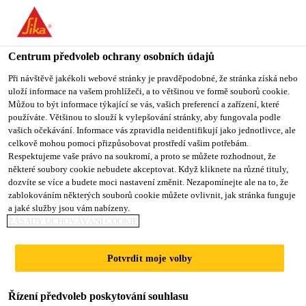
You are accessing "Sika CZ", it seems you are accessing it from
"Spojené státy". We have a dedicated website for your country.
Centrum předvoleb ochrany osobních údajů
TO SIKA
STAY ON SIKA
VYBERTE
USA
CZ
STÁT
Při návštěvě jakékoli webové stránky je pravděpodobné, že stránka získá nebo
uloží informace na vašem prohlížeči, a to většinou ve formě souborů cookie.
Můžou to být informace týkající se vás, vašich preferencí a zařízení, které
používáte. Většinou to slouží k vylepšování stránky, aby fungovala podle
Sika CZ
vašich očekávání. Informace vás zpravidla neidentifikují jako jednotlivce, ale
celkově mohou pomoci přizpůsobovat prostředí vašim potřebám.
Respektujeme vaše právo na soukromí, a proto se můžete rozhodnout, že
některé soubory cookie nebudete akceptovat. Když kliknete na různé tituly,
dozvíte se více a budete moci nastavení změnit. Nezapomínejte ale na to, že
zablokováním některých souborů cookie můžete ovlivnit, jak stránka funguje
POVEDENÁ
a jaké služby jsou vám nabízeny.
ZÁSADY UCHOVÁVÁNÍ COOKIE
REVITALIZACE
Potvrdit moje volby
FASÁDY ŠKOLY
Řízení předvoleb poskytování souhlasu