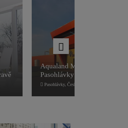
Aqualand Moravia,
Pasohlávky
ravě
Aqualand Moravia,
ravě
Pasohlávky
Pasohlávky, Česká republika