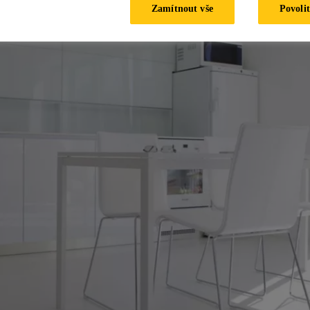
Zamítnout vše
Povolit