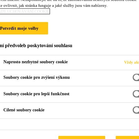
e ovlivnit, jak stránka funguje a jaké služby jsou vám nabízeny.
ADY UCHOVÁVÁNÍ COOKIE
Potvrdit moje volby
ižní Moravě
ní předvoleb poskytování souhlasu
Naprosto nezbytné soubory cookie
Vždy akt
Soubory cookie pro zvýšení výkonu
je navržen v minimalistickém stylu, jsem již od
u podlahovou krytinu. Volba nakonec padla na
Soubory cookie pro lepší funkčnost
Cílené soubory cookie