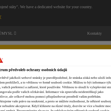
ojené státy". We have a dedicated website for your country.
T
RŮMYSL
Kontakty
rum předvoleb ochrany osobních údajů
ávštěvě jakékoli webové stránky je pravděpodobné, že stránka získá nebo uloží inf
ůmyslová lepidla a tmely
Vzdělávací centrum
Reference
O
šem prohlížeči, a to většinou ve formě souborů cookie. Můžou to být informace týk
s, vašich preferencí a zařízení, které používáte. Většinou to slouží k vylepšování str
ungovala podle vašich očekávání. Informace vás zpravidla neidentifikují jako
tlivce, ale celkově mohou pomoci přizpůsobovat prostředí vašim potřebám.
ktujeme vaše právo na soukromí, a proto se můžete rozhodnout, že některé soubor
NA JIŽNÍ MORAV
e nebudete akceptovat. Když kliknete na různé tituly, dozvíte se více a budete moc
vení změnit. Nezapomínejte ale na to, že zablokováním některých souborů cookie