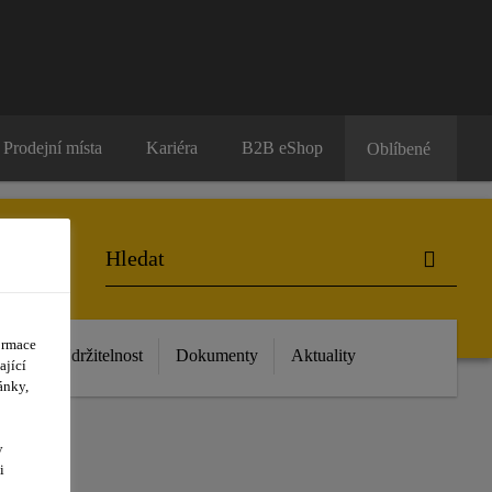
Prodejní místa
Kariéra
B2B eShop
Oblíbené
ormace
 nás
Udržitelnost
Dokumenty
Aktuality
ající
ánky,
y
Ě
i