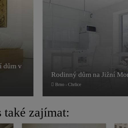
í dům v
Rodinný dům na Jižní Mo
í dům v
Rodinný dům na Jižní Mo
Brno - Chrlice
také zajímat: