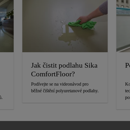
Jak čistit podlahu Sika
P
ComfortFloor?
Podívejte se na videonávod pro
Ko
běžné čištění polyuretanové podlahy.
te
ů.
po