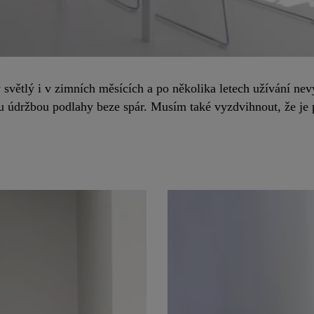
y světlý i v zimních měsících a po několika letech užívání n
 údržbou podlahy beze spár. Musím také vyzdvihnout, že je p