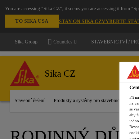
You are accessing "Sika CZ", it seems you are accessing it from "Sp
TO SIKA USA
STAY ON SIKA CZ
VYBERTE STÁ
Sika Group
Countries
STAVEBNICTVÍ / P
Sika CZ
Cent
Při n
Stavební řešení
Produkty a systémy pro stavebnictví
Pr
na va
se vá
aby f
jedno
Respe
RODINNÝ DŮM 
cooki
nasta