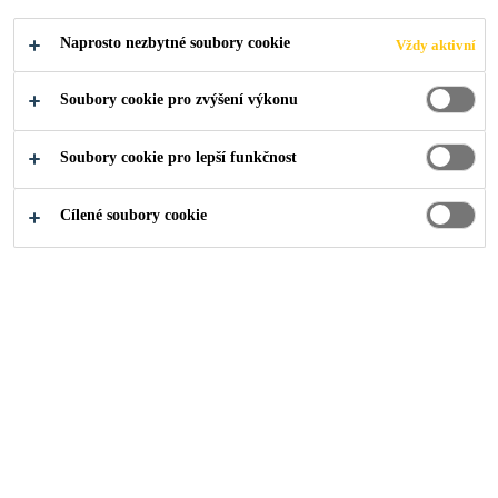
Naprosto nezbytné soubory cookie
Vždy aktivní
O nás
Média
Rady a tipy
Těsnění a lepení fasád
Soubory cookie pro zvýšení výkonu
Soubory cookie pro lepší funkčnost
Strukturální zasklívání
Fasády
Technologie
Cílené soubory cookie
Skleněné fasády jsou nedílnou součástí
moderní architektury. Architekti ve snaze o
dosažení ideální rovnováhy mezi estetickou
přitažlivostí a energetickou účinností stále
častěji volí pro konstrukci zavěšených fasád
sklo. Jako průhledné strukturální zasklení
slouží fasády s jednoduchým, dvojitým i