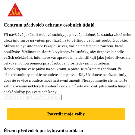
You are accessing "Sika CZ", it seems you are accessing it from
"Spojené státy". We have a dedicated website for your country.
Centrum předvoleb ochrany osobních údajů
TO SIKA
STAY ON SIKA
VYBERTE
USA
CZ
STÁT
Při návštěvě jakékoli webové stránky je pravděpodobné, že stránka získá nebo
uloží informace na vašem prohlížeči, a to většinou ve formě souborů cookie.
Můžou to být informace týkající se vás, vašich preferencí a zařízení, které
používáte. Většinou to slouží k vylepšování stránky, aby fungovala podle
Sika CZ
vašich očekávání. Informace vás zpravidla neidentifikují jako jednotlivce, ale
celkově mohou pomoci přizpůsobovat prostředí vašim potřebám.
Respektujeme vaše právo na soukromí, a proto se můžete rozhodnout, že
některé soubory cookie nebudete akceptovat. Když kliknete na různé tituly,
dozvíte se více a budete moci nastavení změnit. Nezapomínejte ale na to, že
zablokováním některých souborů cookie můžete ovlivnit, jak stránka funguje
TĚSNĚNÍ A
a jaké služby jsou vám nabízeny.
ZÁSADY UCHOVÁVÁNÍ COOKIE
LEPENÍ FASÁD
Potvrdit moje volby
Řízení předvoleb poskytování souhlasu