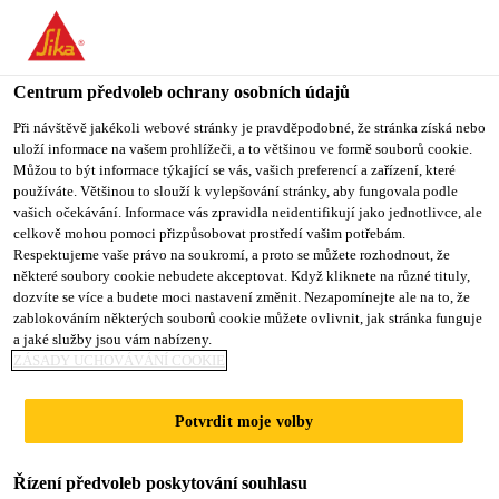
You are accessing "Sika CZ", it seems you are accessing it from
"Spojené státy". We have a dedicated website for your country.
Centrum předvoleb ochrany osobních údajů
TO SIKA
STAY ON SIKA
VYBERTE
USA
CZ
STÁT
Při návštěvě jakékoli webové stránky je pravděpodobné, že stránka získá nebo
uloží informace na vašem prohlížeči, a to většinou ve formě souborů cookie.
Můžou to být informace týkající se vás, vašich preferencí a zařízení, které
používáte. Většinou to slouží k vylepšování stránky, aby fungovala podle
Sika CZ
vašich očekávání. Informace vás zpravidla neidentifikují jako jednotlivce, ale
celkově mohou pomoci přizpůsobovat prostředí vašim potřebám.
Respektujeme vaše právo na soukromí, a proto se můžete rozhodnout, že
některé soubory cookie nebudete akceptovat. Když kliknete na různé tituly,
dozvíte se více a budete moci nastavení změnit. Nezapomínejte ale na to, že
zablokováním některých souborů cookie můžete ovlivnit, jak stránka funguje
BÍLÉ A
a jaké služby jsou vám nabízeny.
ZÁSADY UCHOVÁVÁNÍ COOKIE
REFLEXNÍ
Potvrdit moje volby
STŘECHY
Řízení předvoleb poskytování souhlasu