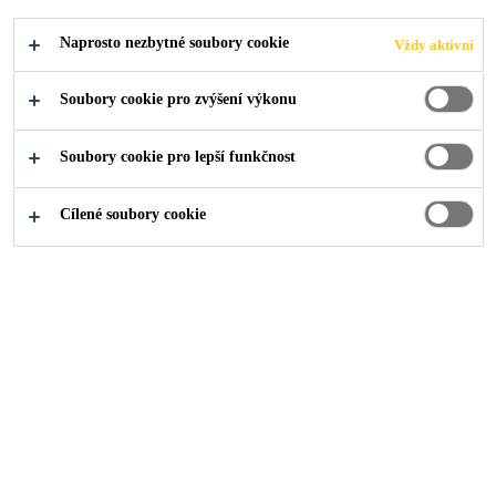
Naprosto nezbytné soubory cookie
Vždy aktivní
Soubory cookie pro zvýšení výkonu
O nás
...
Bílé a reflexní střechy
Soubory cookie pro lepší funkčnost
Cílené soubory cookie
Reflexní střechy
Střechy
Technologie
„Cool roofs,“ též nazývané střechy s
vysokým albedo efektem, mají
schopnost odrážet přes 65 %
slunečních paprsků. V porovnání s