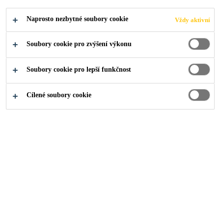
DŘEVĚNÉM
Naprosto nezbytné soubory cookie
Vždy aktivní
PODKLADU
Soubory cookie pro zvýšení výkonu
Soubory cookie pro lepší funkčnost
Cílené soubory cookie
O nás
...
Střechy s asfaltovými pásy na dřevěném podkl
Asfaltové pásy
Střechy
Jak na to?
Střechy s dřevěným podkladem