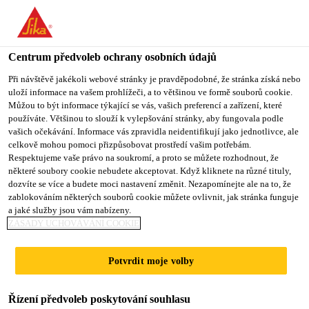
You are accessing "Sika CZ", it seems you are accessing it from
"Spojené státy". We have a dedicated website for your country.
Centrum předvoleb ochrany osobních údajů
TO SIKA
STAY ON SIKA
VYBERTE
USA
CZ
STÁT
Při návštěvě jakékoli webové stránky je pravděpodobné, že stránka získá nebo
uloží informace na vašem prohlížeči, a to většinou ve formě souborů cookie.
Můžou to být informace týkající se vás, vašich preferencí a zařízení, které
používáte. Většinou to slouží k vylepšování stránky, aby fungovala podle
Sika CZ
vašich očekávání. Informace vás zpravidla neidentifikují jako jednotlivce, ale
celkově mohou pomoci přizpůsobovat prostředí vašim potřebám.
Respektujeme vaše právo na soukromí, a proto se můžete rozhodnout, že
některé soubory cookie nebudete akceptovat. Když kliknete na různé tituly,
dozvíte se více a budete moci nastavení změnit. Nezapomínejte ale na to, že
zablokováním některých souborů cookie můžete ovlivnit, jak stránka funguje
STŘECHY S
a jaké služby jsou vám nabízeny.
ZÁSADY UCHOVÁVÁNÍ COOKIE
ASFALTOVÝMI
Potvrdit moje volby
PÁSY NA
Řízení předvoleb poskytování souhlasu