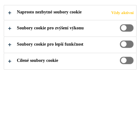
MONTÁŽ
Naprosto nezbytné soubory cookie
Vždy aktivní
FOTOVOLTAIKY
Soubory cookie pro zvýšení výkonu
NA PLOCHÉ
Soubory cookie pro lepší funkčnost
STŘECHY
Cílené soubory cookie
O nás
...
SSM2 – Spolehlivé řešení pro montáž fotovolta
Střechy
Článek
Střechy