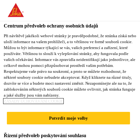
You are accessing "Sika CZ", it seems you are accessing it from
"Spojené státy". We have a dedicated website for your country.
Centrum předvoleb ochrany osobních údajů
TO SIKA
STAY ON SIKA
VYBERTE
USA
CZ
STÁT
Při návštěvě jakékoli webové stránky je pravděpodobné, že stránka získá nebo
uloží informace na vašem prohlížeči, a to většinou ve formě souborů cookie.
Můžou to být informace týkající se vás, vašich preferencí a zařízení, které
používáte. Většinou to slouží k vylepšování stránky, aby fungovala podle
Sika CZ
vašich očekávání. Informace vás zpravidla neidentifikují jako jednotlivce, ale
celkově mohou pomoci přizpůsobovat prostředí vašim potřebám.
Respektujeme vaše právo na soukromí, a proto se můžete rozhodnout, že
některé soubory cookie nebudete akceptovat. Když kliknete na různé tituly,
dozvíte se více a budete moci nastavení změnit. Nezapomínejte ale na to, že
zablokováním některých souborů cookie můžete ovlivnit, jak stránka funguje
SSM2 –
a jaké služby jsou vám nabízeny.
ZÁSADY UCHOVÁVÁNÍ COOKIE
SPOLEHLIVÉ
Potvrdit moje volby
ŘEŠENÍ PRO
Řízení předvoleb poskytování souhlasu