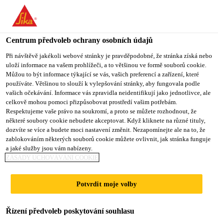
You are accessing "Sika CZ", it seems you are accessing it from
"Spojené státy". We have a dedicated website for your country.
Centrum předvoleb ochrany osobních údajů
TO SIKA
STAY ON SIKA
VYBERTE
USA
CZ
STÁT
Při návštěvě jakékoli webové stránky je pravděpodobné, že stránka získá nebo
uloží informace na vašem prohlížeči, a to většinou ve formě souborů cookie.
Můžou to být informace týkající se vás, vašich preferencí a zařízení, které
používáte. Většinou to slouží k vylepšování stránky, aby fungovala podle
Sika CZ
vašich očekávání. Informace vás zpravidla neidentifikují jako jednotlivce, ale
celkově mohou pomoci přizpůsobovat prostředí vašim potřebám.
Respektujeme vaše právo na soukromí, a proto se můžete rozhodnout, že
některé soubory cookie nebudete akceptovat. Když kliknete na různé tituly,
dozvíte se více a budete moci nastavení změnit. Nezapomínejte ale na to, že
zablokováním některých souborů cookie můžete ovlivnit, jak stránka funguje
PODLAHA S
a jaké služby jsou vám nabízeny.
ZÁSADY UCHOVÁVÁNÍ COOKIE
KOMFORTNÍM
Potvrdit moje volby
UŽÍVÁNÍM A
Řízení předvoleb poskytování souhlasu