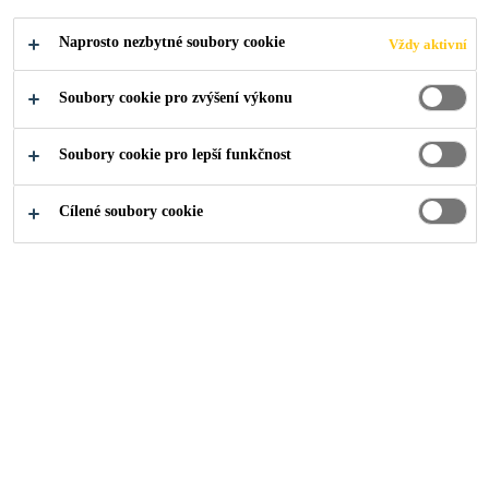
VÝJIMEČNÝM
Naprosto nezbytné soubory cookie
Vždy aktivní
ESTETICKÝM
Soubory cookie pro zvýšení výkonu
VZHLEDEM
Soubory cookie pro lepší funkčnost
Cílené soubory cookie
Kontakty
...
Podlaha s komfortním užíváním a výjimeč
2023
PRAHA