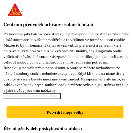
You are accessing "Sika CZ", it seems you are accessing it from
"Spojené státy". We have a dedicated website for your country.
Centrum předvoleb ochrany osobních údajů
TO SIKA
STAY ON SIKA
VYBERTE
USA
CZ
STÁT
Při návštěvě jakékoli webové stránky je pravděpodobné, že stránka získá nebo
uloží informace na vašem prohlížeči, a to většinou ve formě souborů cookie.
Můžou to být informace týkající se vás, vašich preferencí a zařízení, které
používáte. Většinou to slouží k vylepšování stránky, aby fungovala podle
Sika CZ
vašich očekávání. Informace vás zpravidla neidentifikují jako jednotlivce, ale
celkově mohou pomoci přizpůsobovat prostředí vašim potřebám.
Respektujeme vaše právo na soukromí, a proto se můžete rozhodnout, že
některé soubory cookie nebudete akceptovat. Když kliknete na různé tituly,
dozvíte se více a budete moci nastavení změnit. Nezapomínejte ale na to, že
zablokováním některých souborů cookie můžete ovlivnit, jak stránka funguje
PŘEMÝŠLEJTE
a jaké služby jsou vám nabízeny.
ZÁSADY UCHOVÁVÁNÍ COOKIE
V ŠIRŠÍM
Potvrdit moje volby
KONTEXTU.
Řízení předvoleb poskytování souhlasu