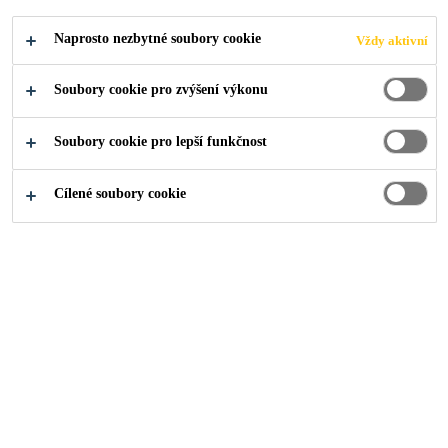
SPOJUJTE
Naprosto nezbytné soubory cookie
Vždy aktivní
RYCHLEJI.
Soubory cookie pro zvýšení výkonu
TVOŘTE LÉPE.
Soubory cookie pro lepší funkčnost
Cílené soubory cookie
Kontakty
...
Přemýšlejte v širším kontextu. Spojujte rych
2024
DOPRAVNÍ PROSTŘEDKY