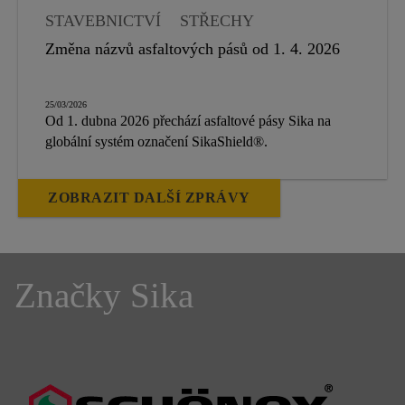
STAVEBNICTVÍ
STŘECHY
HYDROIZOLACE
Změna názvů asfaltových pásů od 1. 4. 2026
25/03/2026
Od 1. dubna 2026 přechází asfaltové pásy Sika na
globální systém označení SikaShield®.
ZOBRAZIT DALŠÍ ZPRÁVY
Značky Sika