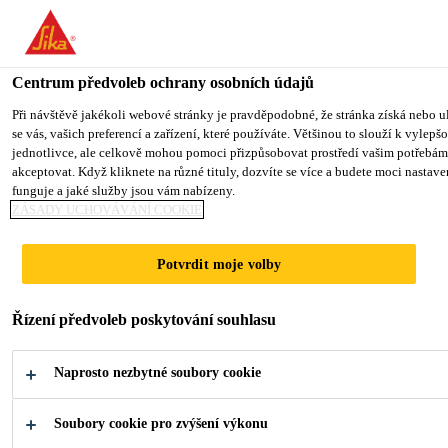
You are accessing "Sika CZ", it seems you are accessing it from "Sp
TO SIKA USA
STAY ON SIKA CZ
VYBERTE STÁ
Centrum předvoleb ochrany osobních údajů
Při návštěvě jakékoli webové stránky je pravděpodobné, že stránka získá nebo u
se vás, vašich preferencí a zařízení, které používáte. Většinou to slouží k vylep
Sika CZ
jednotlivce, ale celkově mohou pomoci přizpůsobovat prostředí vašim potřebám
akceptovat. Když kliknete na různé tituly, dozvíte se více a budete moci nastav
funguje a jaké služby jsou vám nabízeny.
ZÁSADY UCHOVÁVÁNÍ COOKIE
VÍTEJTE
VE
Potvrdit moje volby
SVĚTĚ SIKA
Řízení předvoleb poskytování souhlasu
Dodáváme materiály a řešení pro
Naprosto nezbytné soubory cookie
stavebnictví a průmysl.
Soubory cookie pro zvýšení výkonu