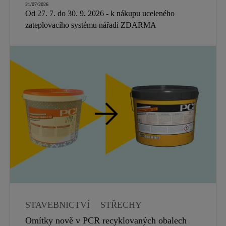
21/07/2026
Od 27. 7. do 30. 9. 2026 - k nákupu uceleného
zateplovacího systému nářadí ZDARMA
STAVEBNICTVÍ
STŘECHY
HYDROIZOLACE
Omítky nově v PCR recyklovaných obalech