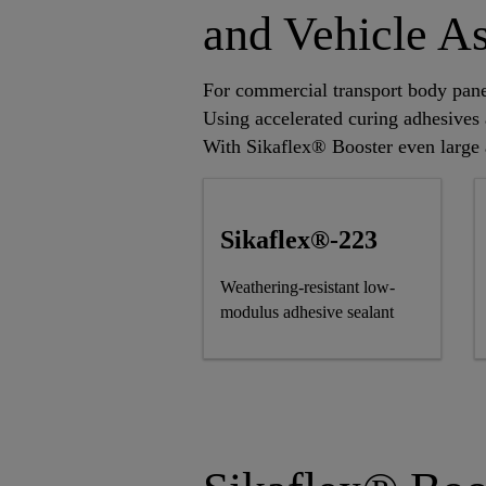
and Vehicle A
For commercial transport body pane
Using accelerated curing adhesives 
With Sikaflex® Booster even large a
Sikaflex®-223
Weathering-resistant low-
modulus adhesive sealant