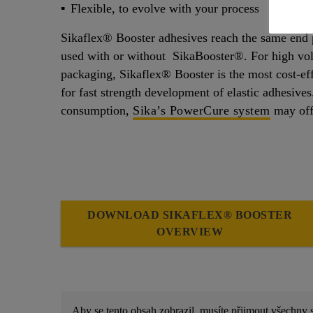
Flexible, to evolve with your process
Sikaflex® Booster adhesives reach the same end p
used with or without SikaBooster®. For high vol
packaging, Sikaflex® Booster is the most cost-eff
for fast strength development of elastic adhesives
consumption,
Sika’s PowerCure system
may offe
DOWNLOAD SIKAFLEX® BOOSTER
OVERVIEW
Aby se tento obsah zobrazil, musíte přijmout všechny 