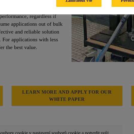
Zamítnout vše
Povolit
erformance, regardless if
ume applications out of bulk
ective and reliable solution
. For applications with less
r the best value.
LEARN MORE AND APPLY FOR OUR
WHITE PAPER
soubory cookie v nastavení souborů cookie a potvrdit svůj