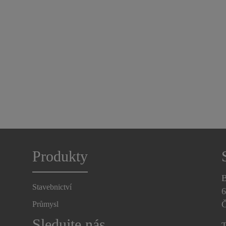
Produkty
B
Stavebnictví
6
Č
Průmysl
Sledujte nás
T