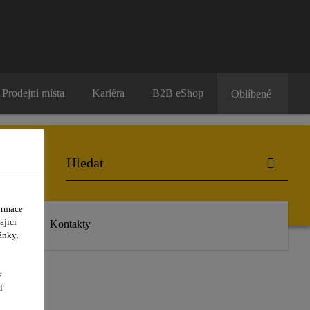
Prodejní místa
Kariéra
B2B eShop
Oblíbené
ormace
ající
dálosti
Kontakty
ánky,
y
i
ES