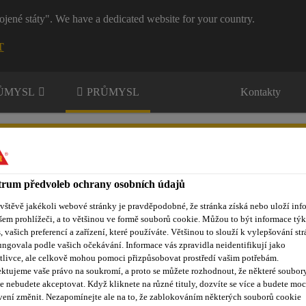
ojené státy". We have a dedicated website for your country.
T
RŮMYSL
PRŮMYSL
Kontakty
rum předvoleb ochrany osobních údajů
ávštěvě jakékoli webové stránky je pravděpodobné, že stránka získá nebo uloží inf
šem prohlížeči, a to většinou ve formě souborů cookie. Můžou to být informace týk
Inovace
Dokumenty ke stažení
O nás
Aktuality
U
s, vašich preferencí a zařízení, které používáte. Většinou to slouží k vylepšování str
ungovala podle vašich očekávání. Informace vás zpravidla neidentifikují jako
tlivce, ale celkově mohou pomoci přizpůsobovat prostředí vašim potřebám.
ktujeme vaše právo na soukromí, a proto se můžete rozhodnout, že některé soubor
e nebudete akceptovat. Když kliknete na různé tituly, dozvíte se více a budete moc
OSTER ADHESIV
vení změnit. Nezapomínejte ale na to, že zablokováním některých souborů cookie