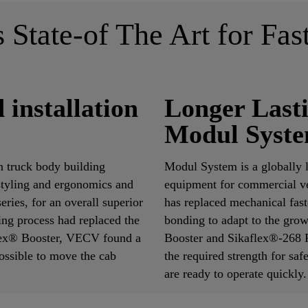
 State-of The Art for Fas
installation
Longer Lasti
Modul Syst
n truck body building
Modul System is a globally 
tyling and ergonomics and
equipment for commercial ve
ries, for an overall superior
has replaced mechanical fast
ng process had replaced the
bonding to adapt to the grow
flex® Booster, VECV found a
Booster and Sikaflex®-268 P
ossible to move the cab
the required strength for saf
are ready to operate quickly.