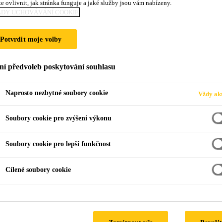
e ovlivnit, jak stránka funguje a jaké služby jsou vám nabízeny.
ADY UCHOVÁVÁNÍ COOKIE
sika-powercure
Sikaflex® Booster Adhesives
Potvrdit moje volby
s bottlenecks
ní předvoleb poskytování souhlasu
become a standard throughout
Naprosto nezbytné soubory cookie
Vždy akt
, process steps may become
es are no different from
Soubory cookie pro zvýšení výkonu
ves have helped many
r bonding processes.
Soubory cookie pro lepší funkčnost
 with a system approach
re version.
Cílené soubory cookie
process steps
e beneficial
lt with or without Booster