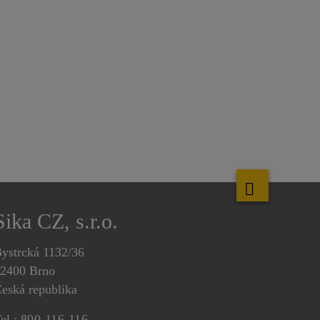
Sika CZ, s.r.o.
ystrcká 1132/36
2400 Brno
eská republika
el.:
800 116 116