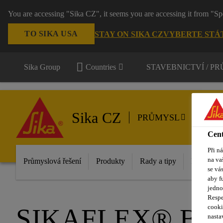
You are accessing "Sika CZ", it seems you are accessing it from "Sp
TO SIKA USA
STAY ON SIKA CZ
VYBERTE STÁ
Sika Group
Countries
STAVEBNICTVÍ / P
Sika CZ
PRŮMYSL
Cent
Při n
na va
Průmyslová řešení
Produkty
Rady a tipy
Reference
se vá
aby f
jedno
Respe
cooki
SIKAFLEX® BO
nasta