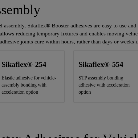
ssembly
l assembly, Sikaflex® Booster adhesives are easy to use and b
allows reducing temporary fixtures and enables moving vehicl
dhesive joints cure within hours, rather than days or weeks if
Sikaflex®-254
Sikaflex®-554
Elastic adhesive for vehicle-
STP assembly bonding
assembly bonding with
adhesive with acceleration
acceleration option
option