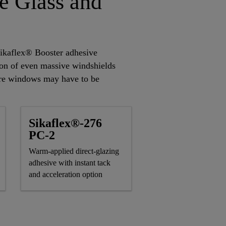
e Glass and
Sikaflex® Booster adhesive
ion of even massive windshields
where windows may have to be
Sikaflex®-276
PC-2
Warm-applied direct-glazing
adhesive with instant tack
and acceleration option