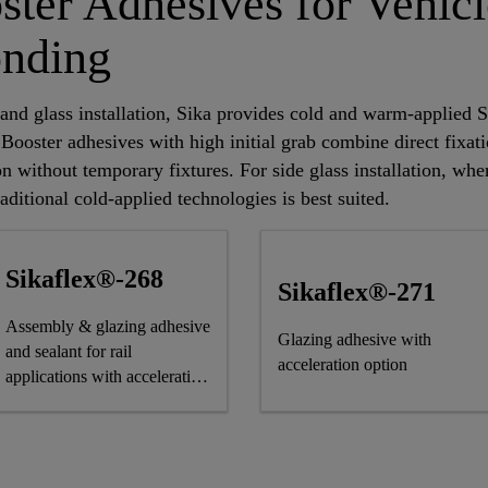
ter Adhesives for Vehicl
onding
and glass installation, Sika provides cold and warm-applied 
ooster adhesives with high initial grab combine direct fixat
ion without temporary fixtures. For side glass installation, 
aditional cold-applied technologies is best suited.
Sikaflex®-268
Sikaflex®-271
Assembly & glazing adhesive
Glazing adhesive with
and sealant for rail
acceleration option
applications with acceleration
option