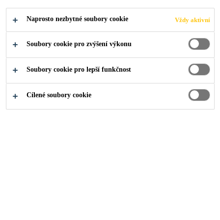
Industry
Spotřebiče a zařízení
Filtr
Naprosto nezbytné soubory cookie
Vždy aktivní
Soubory cookie pro zvýšení výkonu
Soubory cookie pro lepší funkčnost
Široký sortiment výrobků společnosti Sika
pro technické odlévání zahrnuje zálivkové
Cílené soubory cookie
pryskyřice pro vzduchové filtry, vodní filtry
a dialyzační filtry.
Polyurethane Casting
Resins for Filter Systems
Sika offers a wide product range for technical casting