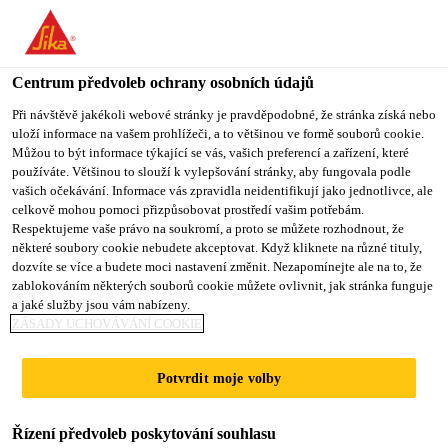
You are accessing "Sika CZ", it seems you are accessing it from
"Spojené státy". We have a dedicated website for your country.
Centrum předvoleb ochrany osobních údajů
TO SIKA
STAY ON SIKA
VYBERTE
USA
CZ
STÁT
Při návštěvě jakékoli webové stránky je pravděpodobné, že stránka získá nebo
uloží informace na vašem prohlížeči, a to většinou ve formě souborů cookie.
Můžou to být informace týkající se vás, vašich preferencí a zařízení, které
používáte. Většinou to slouží k vylepšování stránky, aby fungovala podle
Sika CZ
vašich očekávání. Informace vás zpravidla neidentifikují jako jednotlivce, ale
celkově mohou pomoci přizpůsobovat prostředí vašim potřebám.
Respektujeme vaše právo na soukromí, a proto se můžete rozhodnout, že
některé soubory cookie nebudete akceptovat. Když kliknete na různé tituly,
dozvíte se více a budete moci nastavení změnit. Nezapomínejte ale na to, že
FILTER
zablokováním některých souborů cookie můžete ovlivnit, jak stránka funguje
a jaké služby jsou vám nabízeny.
ZÁSADY UCHOVÁVÁNÍ COOKIE
Potvrdit moje volby
Řízení předvoleb poskytování souhlasu