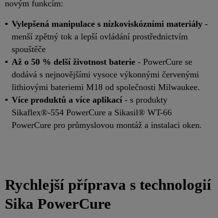
novým funkcím:
Vylepšená manipulace s nízkoviskózními materiály
-
menší zpětný tok a lepší ovládání prostřednictvím
spouštěče
Až o 50 % delší životnost baterie
- PowerCure se
dodává s nejnovějšími vysoce výkonnými červenými
lithiovými bateriemi M18 od společnosti Milwaukee.
Více produktů a více aplikací
- s produkty
Sikaflex®-554 PowerCure a Sikasil® WT-66
PowerCure pro průmyslovou montáž a instalaci oken.
Rychlejší příprava s technologií
Sika PowerCure