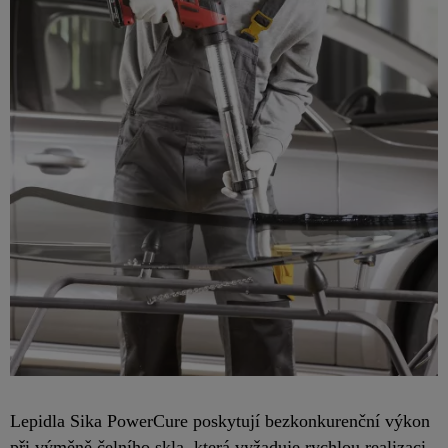
Lepidla Sika PowerCure poskytují bezkonkurenční výkon
při výměně čelního skla, která vyžaduje rychlou realizaci.