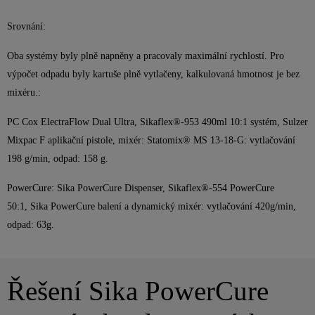
Srovnání:
Oba systémy byly plně napněny a pracovaly maximální rychlostí. Pro
výpočet odpadu byly kartuše plně vytlačeny, kalkulovaná hmotnost je bez
mixéru.:
PC Cox ElectraFlow Dual Ultra, Sikaflex®-953 490ml 10:1 systém, Sulzer
Mixpac F aplikační pistole, mixér: Statomix® MS 13-18-G: vytlačování
198 g/min, odpad: 158 g.
PowerCure: Sika PowerCure Dispenser, Sikaflex®-554 PowerCure
50:1, Sika PowerCure balení a dynamický mixér: vytlačování 420g/min,
odpad: 63g.
Řešení Sika PowerCure