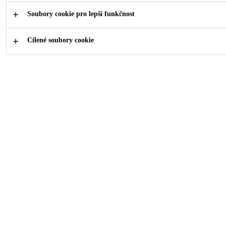
RYCHLE
Soubory cookie pro lepší funkčnost
TVRDNOUCÍ
Cílené soubory cookie
LEPIDLA A
TMELY
Sika PowerCure – oceněná technologie
dávkování a lepení od společnosti Sika
Co hledáte?