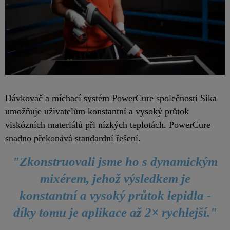
Dávkovač a míchací systém PowerCure společnosti Sika
umožňuje uživatelům konstantní a vysoký průtok
viskózních materiálů při nízkých teplotách. PowerCure
snadno překonává standardní řešení.
"Zkonstruovali jsme ho s dynamickým
mixérem, jehož výsledkem je
konstantní a vysoký průtok lepidla -
díky tomu je aplikace až 2× rychlejší."