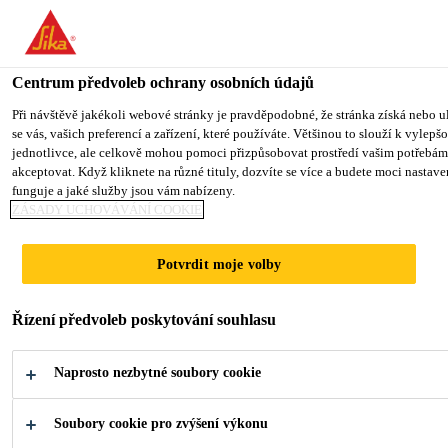
You are accessing "Sika CZ", it seems you are accessing it from "Sp
TO SIKA USA
STAY ON SIKA CZ
VYBERTE STÁ
Centrum předvoleb ochrany osobních údajů
Při návštěvě jakékoli webové stránky je pravděpodobné, že stránka získá nebo u
se vás, vašich preferencí a zařízení, které používáte. Většinou to slouží k vylep
Sika CZ
jednotlivce, ale celkově mohou pomoci přizpůsobovat prostředí vašim potřebám
akceptovat. Když kliknete na různé tituly, dozvíte se více a budete moci nastav
funguje a jaké služby jsou vám nabízeny.
ZÁSADY UCHOVÁVÁNÍ COOKIE
BUĎTE
Potvrdit moje volby
VÍTĚZEM SE
Řízení předvoleb poskytování souhlasu
SIKA
Naprosto nezbytné soubory cookie
POWERCURE -
Soubory cookie pro zvýšení výkonu