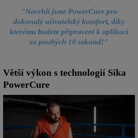
"Navrhli jsme PowerCure pro
dokonalý uživatelský komfort, díky
kterému budete připraveni k aplikaci
za pouhých 10 sekund!"
Větší výkon s technologií Sika
PowerCure