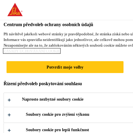
You are accessing "Sika CZ", it seems you are accessing it from "Sp
TO SIKA USA
STAY ON SIKA CZ
VYBERTE STÁ
Centrum předvoleb ochrany osobních údajů
Při návštěvě jakékoli webové stránky je pravděpodobné, že stránka získá nebo ul
Informace vás zpravidla neidentifikují jako jednotlivce, ale celkově mohou pom
Sika CZ
Nezapomínejte ale na to, že zablokováním některých souborů cookie můžete ovliv
ZÁSADY UCHOVÁVÁNÍ COOKIE
Potvrdit moje volby
VÝTAH
Řízení předvoleb poskytování souhlasu
Adhesive and Sealants for the Elevator
Naprosto nezbytné soubory cookie
Market
Soubory cookie pro zvýšení výkonu
Soubory cookie pro lepší funkčnost